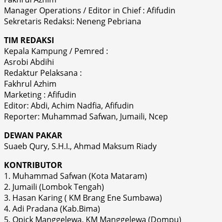
Manager Operations / Editor in Chief : Afifudin
Sekretaris Redaksi: Neneng Pebriana
TIM REDAKSI
Kepala Kampung / Pemred :
Asrobi Abdihi
Redaktur Pelaksana :
Fakhrul Azhim
Marketing : Afifudin
Editor: Abdi, Achim Nadfia, Afifudin
Reporter: Muhammad Safwan, Jumaili, Ncep
DEWAN PAKAR
Suaeb Qury, S.H.I., Ahmad Maksum Riady
KONTRIBUTOR
1. Muhammad Safwan (Kota Mataram)
2. Jumaili (Lombok Tengah)
3. Hasan Karing ( KM Brang Ene Sumbawa)
4. Adi Pradana (Kab.Bima)
5. Opick Manggelewa. KM Manggelewa (Dompu)