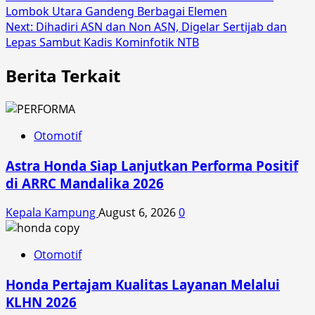
Lombok Utara Gandeng Berbagai Elemen
navigation
Next:
Dihadiri ASN dan Non ASN, Digelar Sertijab dan
Lepas Sambut Kadis Kominfotik NTB
Berita Terkait
Otomotif
Astra Honda Siap Lanjutkan Performa Positif
di ARRC Mandalika 2026
Kepala Kampung
August 6, 2026
0
Otomotif
Honda Pertajam Kualitas Layanan Melalui
KLHN 2026