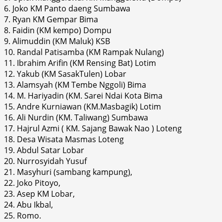
6. Joko KM Panto daeng Sumbawa
7. Ryan KM Gempar Bima
8. Faidin (KM kempo) Dompu
9. Alimuddin (KM Maluk) KSB
10. Randal Patisamba (KM Rampak Nulang)
11. Ibrahim Arifin (KM Rensing Bat) Lotim
12. Yakub (KM SasakTulen) Lobar
13. Alamsyah (KM Tembe Nggoli) Bima
14. M. Hariyadin (KM. Sarei Ndai Kota Bima
15. Andre Kurniawan (KM.Masbagik) Lotim
16. Ali Nurdin (KM. Taliwang) Sumbawa
17. Hajrul Azmi ( KM. Sajang Bawak Nao ) Loteng
18. Desa Wisata Masmas Loteng
19. Abdul Satar Lobar
20. Nurrosyidah Yusuf
21. Masyhuri (sambang kampung),
22. Joko Pitoyo,
23. Asep KM Lobar,
24. Abu Ikbal,
25. Romo.