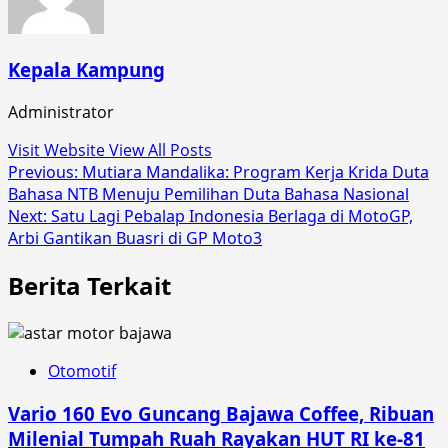
Kepala Kampung
Administrator
Visit Website
View All Posts
Post
Previous:
Mutiara Mandalika: Program Kerja Krida Duta
Bahasa NTB Menuju Pemilihan Duta Bahasa Nasional
navigation
Next:
Satu Lagi Pebalap Indonesia Berlaga di MotoGP,
Arbi Gantikan Buasri di GP Moto3
Berita Terkait
Otomotif
Vario 160 Evo Guncang Bajawa Coffee, Ribuan
Milenial Tumpah Ruah Rayakan HUT RI ke-81