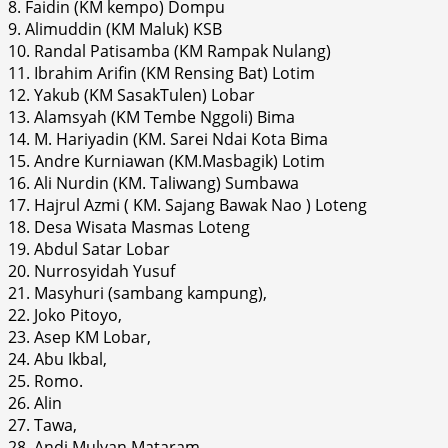
8. Faidin (KM kempo) Dompu
9. Alimuddin (KM Maluk) KSB
10. Randal Patisamba (KM Rampak Nulang)
11. Ibrahim Arifin (KM Rensing Bat) Lotim
12. Yakub (KM SasakTulen) Lobar
13. Alamsyah (KM Tembe Nggoli) Bima
14. M. Hariyadin (KM. Sarei Ndai Kota Bima
15. Andre Kurniawan (KM.Masbagik) Lotim
16. Ali Nurdin (KM. Taliwang) Sumbawa
17. Hajrul Azmi ( KM. Sajang Bawak Nao ) Loteng
18. Desa Wisata Masmas Loteng
19. Abdul Satar Lobar
20. Nurrosyidah Yusuf
21. Masyhuri (sambang kampung),
22. Joko Pitoyo,
23. Asep KM Lobar,
24. Abu Ikbal,
25. Romo.
26. Alin
27. Tawa,
28. Andi Mulyan Mataram,