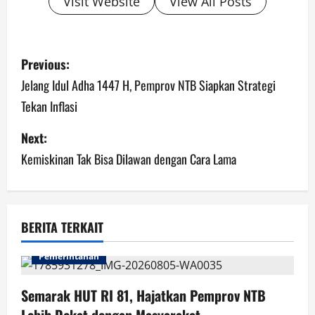
Visit Website
View All Posts
P
Previous:
o
Jelang Idul Adha 1447 H, Pemprov NTB Siapkan Strategi
Tekan Inflasi
s
Next:
t
Kemiskinan Tak Bisa Dilawan dengan Cara Lama
n
a
v
BERITA TERKAIT
i
Pemerintahan
g
Semarak HUT RI 81, Hajatkan Pemprov NTB
Lebih Dekat dengan Masyarakat