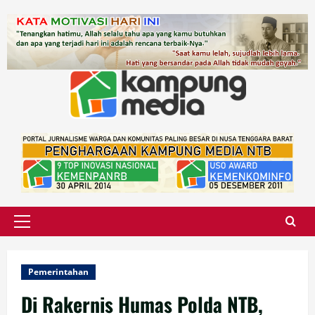
Skip
to
content
Primary
Menu
Pemerintahan
Di Rakernis Humas Polda NTB,