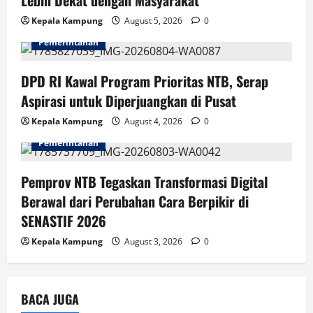
a
Kepala Kampung
August 5, 2026
0
t
Pemerintahan
i
DPD RI Kawal Program Prioritas NTB, Serap
o
Aspirasi untuk Diperjuangkan di Pusat
n
Kepala Kampung
August 4, 2026
0
Pemerintahan
Pemprov NTB Tegaskan Transformasi Digital
Berawal dari Perubahan Cara Berpikir di
SENASTIF 2026
Kepala Kampung
August 3, 2026
0
BACA JUGA