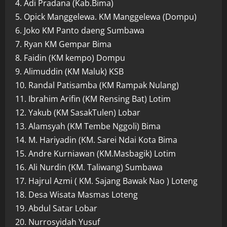
4. Adi Pradana (Kab.Bima)
5. Opick Manggelewa. KM Manggelewa (Dompu)
6. Joko KM Panto daeng Sumbawa
7. Ryan KM Gempar Bima
8. Faidin (KM kempo) Dompu
9. Alimuddin (KM Maluk) KSB
10. Randal Patisamba (KM Rampak Nulang)
11. Ibrahim Arifin (KM Rensing Bat) Lotim
12. Yakub (KM SasakTulen) Lobar
13. Alamsyah (KM Tembe Nggoli) Bima
14. M. Hariyadin (KM. Sarei Ndai Kota Bima
15. Andre Kurniawan (KM.Masbagik) Lotim
16. Ali Nurdin (KM. Taliwang) Sumbawa
17. Hajrul Azmi ( KM. Sajang Bawak Nao ) Loteng
18. Desa Wisata Masmas Loteng
19. Abdul Satar Lobar
20. Nurrosyidah Yusuf