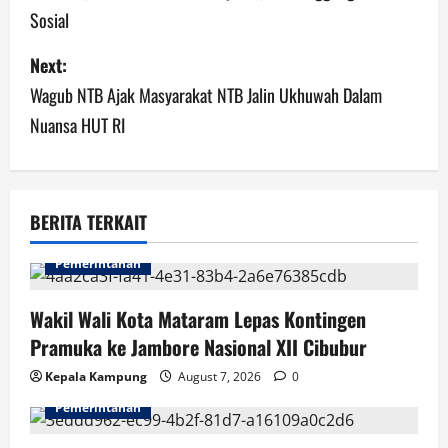
s
Sosial
t
Next:
n
Wagub NTB Ajak Masyarakat NTB Jalin Ukhuwah Dalam
a
Nuansa HUT RI
v
i
BERITA TERKAIT
g
Pemerintahan
a
Wakil Wali Kota Mataram Lepas Kontingen
t
Pramuka ke Jambore Nasional XII Cibubur
i
Kepala Kampung
August 7, 2026
0
Pemerintahan
o