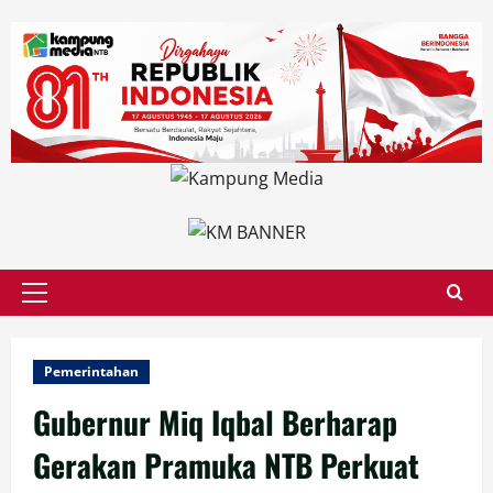
Skip
to
content
Primary
Menu
Pemerintahan
Gubernur Miq Iqbal Berharap
Gerakan Pramuka NTB Perkuat