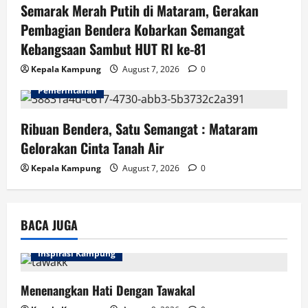
n
Semarak Merah Putih di Mataram, Gerakan
Pembagian Bendera Kobarkan Semangat
Kebangsaan Sambut HUT RI ke-81
Kepala Kampung
August 7, 2026
0
Pemerintahan
Ribuan Bendera, Satu Semangat : Mataram
Gelorakan Cinta Tanah Air
Kepala Kampung
August 7, 2026
0
BACA JUGA
Inspirasi Kampung
Menenangkan Hati Dengan Tawakal