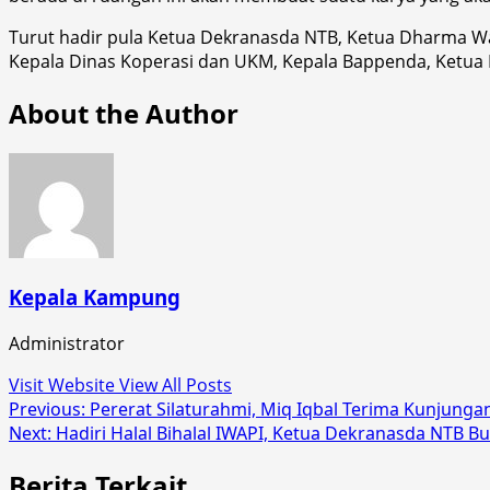
Turut hadir pula Ketua Dekranasda NTB, Ketua Dharma Wani
Kepala Dinas Koperasi dan UKM, Kepala Bappenda, Ketua 
About the Author
Kepala Kampung
Administrator
Visit Website
View All Posts
Post
Previous:
Pererat Silaturahmi, Miq Iqbal Terima Kunjung
Next:
Hadiri Halal Bihalal IWAPI, Ketua Dekranasda NTB Bu
navigation
Berita Terkait