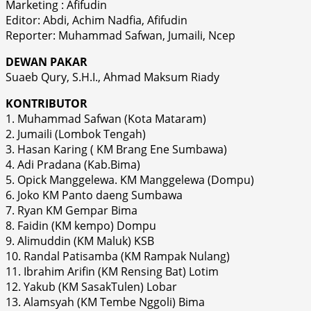
Marketing : Afifudin
Editor: Abdi, Achim Nadfia, Afifudin
Reporter: Muhammad Safwan, Jumaili, Ncep
DEWAN PAKAR
Suaeb Qury, S.H.I., Ahmad Maksum Riady
KONTRIBUTOR
1. Muhammad Safwan (Kota Mataram)
2. Jumaili (Lombok Tengah)
3. Hasan Karing ( KM Brang Ene Sumbawa)
4. Adi Pradana (Kab.Bima)
5. Opick Manggelewa. KM Manggelewa (Dompu)
6. Joko KM Panto daeng Sumbawa
7. Ryan KM Gempar Bima
8. Faidin (KM kempo) Dompu
9. Alimuddin (KM Maluk) KSB
10. Randal Patisamba (KM Rampak Nulang)
11. Ibrahim Arifin (KM Rensing Bat) Lotim
12. Yakub (KM SasakTulen) Lobar
13. Alamsyah (KM Tembe Nggoli) Bima