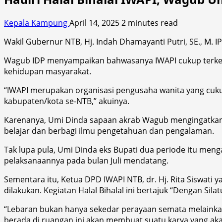
Kepala Kampung
April 14, 2025
2 minutes read
Wakil Gubernur NTB, Hj. Indah Dhamayanti Putri, SE., M. I
Wagub IDP menyampaikan bahwasanya IWAPI cukup terken
kehidupan masyarakat.
“IWAPI merupakan organisasi pengusaha wanita yang cu
kabupaten/kota se-NTB,” akuinya.
Karenanya, Umi Dinda sapaan akrab Wagub mengingatkan 
belajar dan berbagi ilmu pengetahuan dan pengalaman.
Tak lupa pula, Umi Dinda eks Bupati dua periode itu meng
pelaksanaannya pada bulan Juli mendatang.
Sementara itu, Ketua DPD IWAPI NTB, dr. Hj. Rita Siswa
dilakukan. Kegiatan Halal Bihalal ini bertajuk “Dengan S
“Lebaran bukan hanya sekedar perayaan semata melainkan
berada di ruangan ini akan membuat suatu karya yang ak