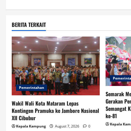
o
s
t
BERITA TERKAIT
n
a
v
i
Pemerint
g
Pemerintahan
Semarak Me
a
Gerakan Pe
Wakil Wali Kota Mataram Lepas
Semangat K
t
Kontingen Pramuka ke Jambore Nasional
ke-81
XII Cibubur
i
Kepala Ka
Kepala Kampung
August 7, 2026
0