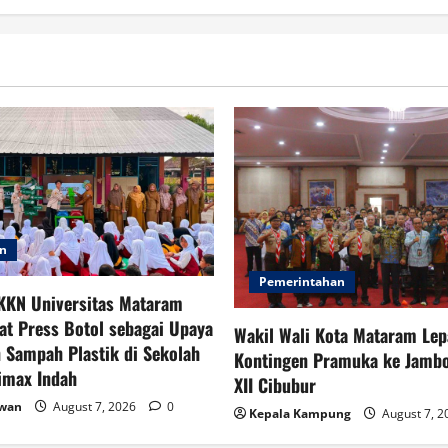
an
Pemerintahan
KKN Universitas Mataram
at Press Botol sebagai Upaya
Wakil Wali Kota Mataram Lep
 Sampah Plastik di Sekolah
Kontingen Pramuka ke Jambo
imax Indah
XII Cibubur
awan
August 7, 2026
0
Kepala Kampung
August 7, 