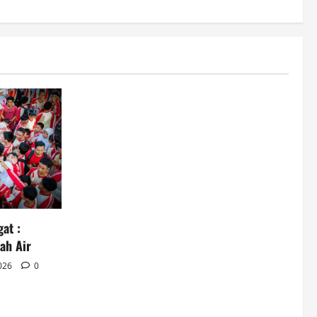
at :
ah Air
2026
0