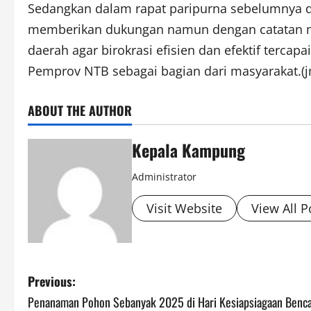
Sedangkan dalam rapat paripurna sebelumnya di 
memberikan dukungan namun dengan catatan m
daerah agar birokrasi efisien dan efektif terca
Pemprov NTB sebagai bagian dari masyarakat.(j
ABOUT THE AUTHOR
Kepala Kampung
Administrator
Visit Website
View All P
P
Previous:
Penanaman Pohon Sebanyak 2025 di Hari Kesiapsiagaan Benc