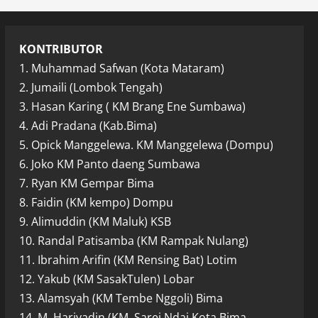
KONTRIBUTOR
1. Muhammad Safwan (Kota Mataram)
2. Jumaili (Lombok Tengah)
3. Hasan Karing ( KM Brang Ene Sumbawa)
4. Adi Pradana (Kab.Bima)
5. Opick Manggelewa. KM Manggelewa (Dompu)
6. Joko KM Panto daeng Sumbawa
7. Ryan KM Gempar Bima
8. Faidin (KM kempo) Dompu
9. Alimuddin (KM Maluk) KSB
10. Randal Patisamba (KM Rampak Nulang)
11. Ibrahim Arifin (KM Rensing Bat) Lotim
12. Yakub (KM SasakTulen) Lobar
13. Alamsyah (KM Tembe Nggoli) Bima
14. M. Hariyadin (KM. Sarei Ndai Kota Bima