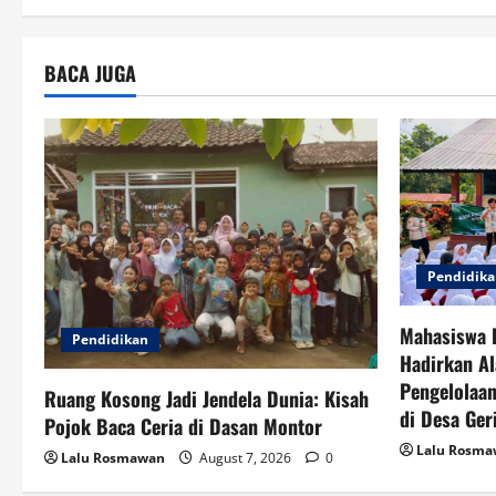
o
n
BACA JUGA
Pendidik
Mahasiswa 
Pendidikan
Hadirkan Al
Pengelolaan
Ruang Kosong Jadi Jendela Dunia: Kisah
di Desa Ger
Pojok Baca Ceria di Dasan Montor
Lalu Rosm
Lalu Rosmawan
August 7, 2026
0