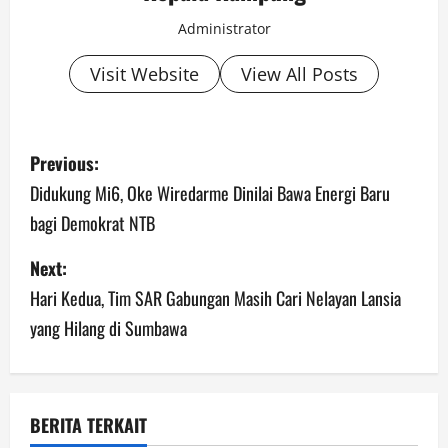
Administrator
Visit Website
View All Posts
P
Previous:
o
Didukung Mi6, Oke Wiredarme Dinilai Bawa Energi Baru
bagi Demokrat NTB
s
Next:
t
Hari Kedua, Tim SAR Gabungan Masih Cari Nelayan Lansia
n
yang Hilang di Sumbawa
a
v
BERITA TERKAIT
i