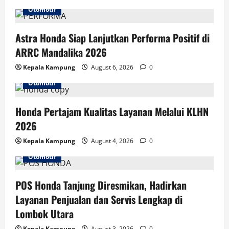
Otomotif
g
Astra Honda Siap Lanjutkan Performa Positif di
a
ARRC Mandalika 2026
t
Kepala Kampung
August 6, 2026
0
i
Otomotif
o
Honda Pertajam Kualitas Layanan Melalui KLHN
n
2026
Kepala Kampung
August 4, 2026
0
Otomotif
POS Honda Tanjung Diresmikan, Hadirkan
Layanan Penjualan dan Servis Lengkap di
Lombok Utara
Kepala Kampung
August 3, 2026
0