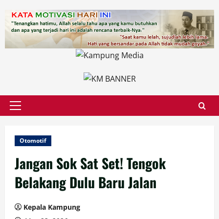
Skip
to
content
Primary
Menu
Otomotif
Jangan Sok Sat Set! Tengok
Belakang Dulu Baru Jalan
Kepala Kampung