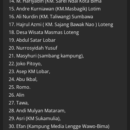
14. M. Hariyadin (KM. Sarei Ndai Kota Bima
15. Andre Kurniawan (KM.Masbagik) Lotim
16. Ali Nurdin (KM. Taliwang) Sumbawa
17. Hajrul Azmi ( KM. Sajang Bawak Nao ) Loteng
18. Desa Wisata Masmas Loteng
19. Abdul Satar Lobar
20. Nurrosyidah Yusuf
21. Masyhuri (sambang kampung),
22. Joko Pitoyo,
23. Asep KM Lobar,
24. Abu Ikbal,
25. Romo.
26. Alin
27. Tawa,
28. Andi Mulyan Mataram,
29. Asri (KM Sukamulia),
30. Efan (Kampung Media Lengge Wawo-Bima)