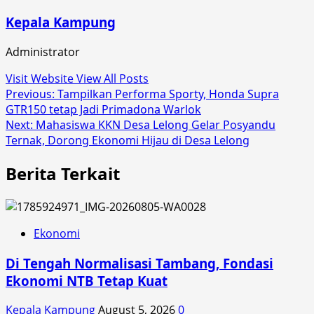
Kepala Kampung
Administrator
Visit Website
View All Posts
Post
Previous:
Tampilkan Performa Sporty, Honda Supra
GTR150 tetap Jadi Primadona Warlok
navigation
Next:
Mahasiswa KKN Desa Lelong Gelar Posyandu
Ternak, Dorong Ekonomi Hijau di Desa Lelong
Berita Terkait
Ekonomi
Di Tengah Normalisasi Tambang, Fondasi
Ekonomi NTB Tetap Kuat
Kepala Kampung
August 5, 2026
0