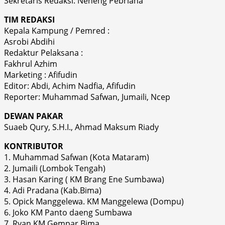
Sekretaris Redaksi: Neneng Pebriana
TIM REDAKSI
Kepala Kampung / Pemred :
Asrobi Abdihi
Redaktur Pelaksana :
Fakhrul Azhim
Marketing : Afifudin
Editor: Abdi, Achim Nadfia, Afifudin
Reporter: Muhammad Safwan, Jumaili, Ncep
DEWAN PAKAR
Suaeb Qury, S.H.I., Ahmad Maksum Riady
KONTRIBUTOR
1. Muhammad Safwan (Kota Mataram)
2. Jumaili (Lombok Tengah)
3. Hasan Karing ( KM Brang Ene Sumbawa)
4. Adi Pradana (Kab.Bima)
5. Opick Manggelewa. KM Manggelewa (Dompu)
6. Joko KM Panto daeng Sumbawa
7. Ryan KM Gempar Bima