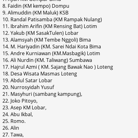
8. Faidin (KM kempo) Dompu
9. Alimuddin (KM Maluk) KSB
10. Randal Patisamba (KM Rampak Nulang)
11. Ibrahim Arifin (KM Rensing Bat) Lotim
12. Yakub (KM SasakTulen) Lobar
13. Alamsyah (KM Tembe Nggoli) Bima
14. M. Hariyadin (KM. Sarei Ndai Kota Bima
15. Andre Kurniawan (KM.Masbagik) Lotim
16. Ali Nurdin (KM. Taliwang) Sumbawa
17. Hajrul Azmi ( KM. Sajang Bawak Nao ) Loteng
18. Desa Wisata Masmas Loteng
19. Abdul Satar Lobar
20. Nurrosyidah Yusuf
21. Masyhuri (sambang kampung),
22. Joko Pitoyo,
23. Asep KM Lobar,
24. Abu Ikbal,
25. Romo.
26. Alin
27. Tawa,