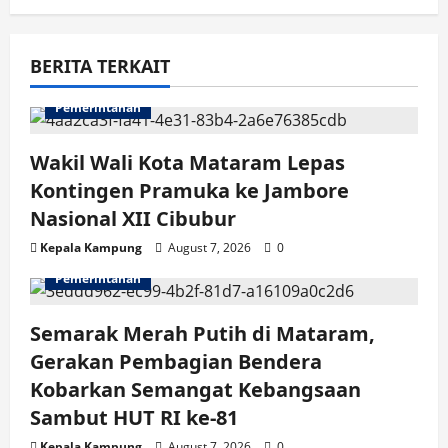
v
i
BERITA TERKAIT
g
Pemerintahan
a
Wakil Wali Kota Mataram Lepas
t
Kontingen Pramuka ke Jambore
i
Nasional XII Cibubur
Kepala Kampung
August 7, 2026
0
o
Pemerintahan
n
Semarak Merah Putih di Mataram,
Gerakan Pembagian Bendera
Kobarkan Semangat Kebangsaan
Sambut HUT RI ke-81
Kepala Kampung
August 7, 2026
0