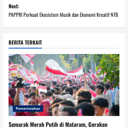
Next:
t
PAPPRI Perkuat Ekosistem Musik dan Ekonomi Kreatif NTB
n
a
v
BERITA TERKAIT
i
g
a
t
i
Pemerintahan
o
Semarak Merah Putih di Mataram, Gerakan