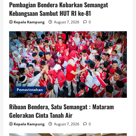
n
Pembagian Bendera Kobarkan Semangat
Kebangsaan Sambut HUT RI ke-81
Kepala Kampung
August 7, 2026
0
Pemerintahan
Ribuan Bendera, Satu Semangat : Mataram
Gelorakan Cinta Tanah Air
Kepala Kampung
August 7, 2026
0