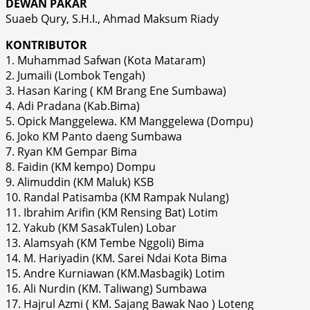
DEWAN PAKAR
Suaeb Qury, S.H.I., Ahmad Maksum Riady
KONTRIBUTOR
1. Muhammad Safwan (Kota Mataram)
2. Jumaili (Lombok Tengah)
3. Hasan Karing ( KM Brang Ene Sumbawa)
4. Adi Pradana (Kab.Bima)
5. Opick Manggelewa. KM Manggelewa (Dompu)
6. Joko KM Panto daeng Sumbawa
7. Ryan KM Gempar Bima
8. Faidin (KM kempo) Dompu
9. Alimuddin (KM Maluk) KSB
10. Randal Patisamba (KM Rampak Nulang)
11. Ibrahim Arifin (KM Rensing Bat) Lotim
12. Yakub (KM SasakTulen) Lobar
13. Alamsyah (KM Tembe Nggoli) Bima
14. M. Hariyadin (KM. Sarei Ndai Kota Bima
15. Andre Kurniawan (KM.Masbagik) Lotim
16. Ali Nurdin (KM. Taliwang) Sumbawa
17. Hajrul Azmi ( KM. Sajang Bawak Nao ) Loteng