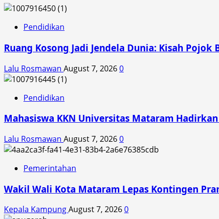
AHM
Tantang
Anak
Pendidikan
Muda
Ruang Kosong Jadi Jendela Dunia: Kisah Pojok 
Adu
Kreativitas
Lalu Rosmawan
August 7, 2026
0
Konten
Keselamatan
Berkendara
Pendidikan
Mahasiswa KKN Universitas Mataram Hadirkan A
Lalu Rosmawan
August 7, 2026
0
Pemerintahan
Wakil Wali Kota Mataram Lepas Kontingen Pra
Kepala Kampung
August 7, 2026
0