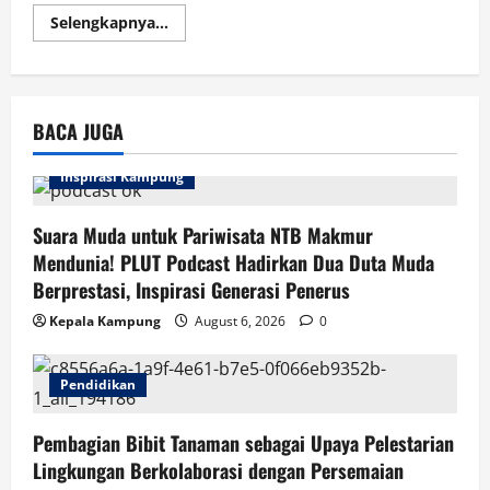
Read
Selengkapnya...
more
about
Aki
Motor
Soak
Sebaiknya
BACA JUGA
Segera
Diganti,
Ini
Alasannya
Inspirasi Kampung
Suara Muda untuk Pariwisata NTB Makmur
Mendunia! PLUT Podcast Hadirkan Dua Duta Muda
Berprestasi, Inspirasi Generasi Penerus
Kepala Kampung
August 6, 2026
0
Pendidikan
Pembagian Bibit Tanaman sebagai Upaya Pelestarian
Lingkungan Berkolaborasi dengan Persemaian