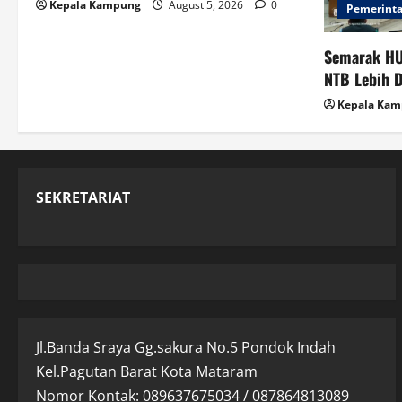
Kepala Kampung
August 5, 2026
0
Pemerint
Semarak HU
NTB Lebih 
Kepala Ka
SEKRETARIAT
Jl.Banda Sraya Gg.sakura No.5 Pondok Indah
Kel.Pagutan Barat Kota Mataram
Nomor Kontak: 089637675034 / 087864813089