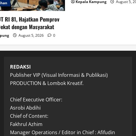
Kepala Kampung
August 5, 
ahan
T RI 81, Hajatkan Pemprov
Dekat dengan Masyarakat
mpung
August 5, 2026
0
REDAKSI
Publisher VIP (Visual Informasi & Publikasi)
PRODUCTION & Lombok Kreatif.
Chief Executive Officer:
Asrobi Abdihi
Chief of Content:
Fakhrul Azhim
Manager Operations / Editor in Chief : Afifudin