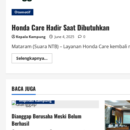
Otomotif
Honda Care Hadir Saat Dibutuhkan
Kepala Kampung
June 4, 2025
0
Mataram (Suara NTB) – Layanan Honda Care kembali m
Read
Selengkapnya...
more
about
Honda
Care
Hadir
Saat
Dibutuhkan
BACA JUGA
Inspirasi Kampung
Dianggap Berusaha Meski Belum
Berhasil