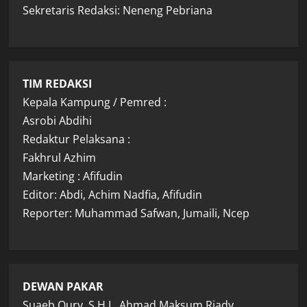
Sekretaris Redaksi: Neneng Pebriana
TIM REDAKSI
Kepala Kampung / Pemred :
Asrobi Abdihi
Redaktur Pelaksana :
Fakhrul Azhim
Marketing : Afifudin
Editor: Abdi, Achim Nadfia, Afifudin
Reporter: Muhammad Safwan, Jumaili, Ncep
DEWAN PAKAR
Suaeb Qury, S.H.I., Ahmad Maksum Riady