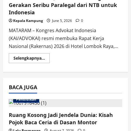
Gerakan Seribu Paralegal dari NTB untuk
Indonesia
Kepala Kampung
June 5, 2026
0
MATARAM – Kongres Advokat Indonesia
(KAI/ADVOKAI) resmi membuka Rapat Kerja
Nasional (Rakernas) 2026 di Hotel Lombok Raya,...
Read
Selengkapnya...
more
about
Rakernas
Dibuka,
ADVOKAI
Dorong
BACA JUGA
Gerakan
Seribu
Paralegal
dari
Pendidikan
NTB
untuk
Indonesia
Ruang Kosong Jadi Jendela Dunia: Kisah
Pojok Baca Ceria di Dasan Montor
Lalu Rosmawan
August 7, 2026
0