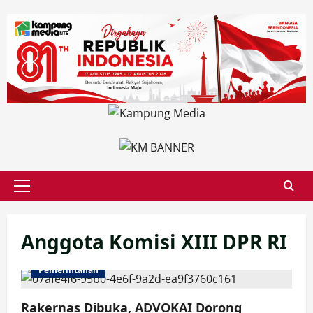
Skip
to
content
Primary
Menu
Anggota Komisi XIII DPR RI
Pemerintahan
Rakernas Dibuka, ADVOKAI Dorong