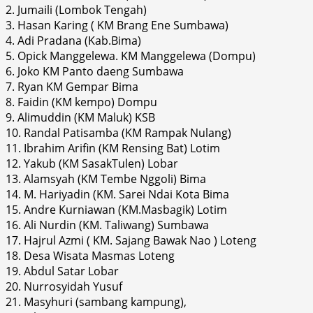
2. Jumaili (Lombok Tengah)
3. Hasan Karing ( KM Brang Ene Sumbawa)
4. Adi Pradana (Kab.Bima)
5. Opick Manggelewa. KM Manggelewa (Dompu)
6. Joko KM Panto daeng Sumbawa
7. Ryan KM Gempar Bima
8. Faidin (KM kempo) Dompu
9. Alimuddin (KM Maluk) KSB
10. Randal Patisamba (KM Rampak Nulang)
11. Ibrahim Arifin (KM Rensing Bat) Lotim
12. Yakub (KM SasakTulen) Lobar
13. Alamsyah (KM Tembe Nggoli) Bima
14. M. Hariyadin (KM. Sarei Ndai Kota Bima
15. Andre Kurniawan (KM.Masbagik) Lotim
16. Ali Nurdin (KM. Taliwang) Sumbawa
17. Hajrul Azmi ( KM. Sajang Bawak Nao ) Loteng
18. Desa Wisata Masmas Loteng
19. Abdul Satar Lobar
20. Nurrosyidah Yusuf
21. Masyhuri (sambang kampung),