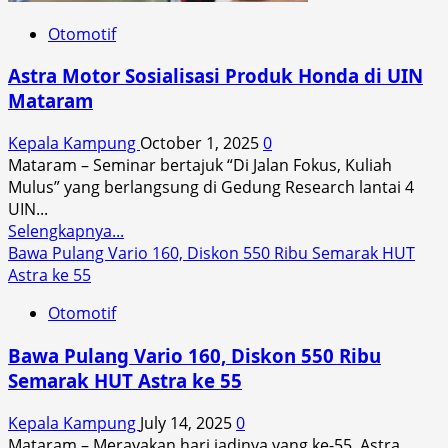
dan
Otomotif
Layak
Digunakan
Astra Motor Sosialisasi Produk Honda di UIN
di
Mataram
Jalan
Raya
Kepala Kampung
October 1, 2025
0
Mataram – Seminar bertajuk “Di Jalan Fokus, Kuliah
Mulus” yang berlangsung di Gedung Research lantai 4
UIN...
Read
Selengkapnya...
more
Bawa Pulang Vario 160, Diskon 550 Ribu Semarak HUT
about
Astra ke 55
Astra
Otomotif
Motor
Sosialisasi
Bawa Pulang Vario 160, Diskon 550 Ribu
Produk
Semarak HUT Astra ke 55
Honda
di
Kepala Kampung
July 14, 2025
0
UIN
Mataram – Merayakan hari jadinya yang ke-55, Astra