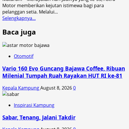
Mataram
Motor memberikan kejutan istimewa bagi para
pelanggan setia. Melalui...
Read
Selengkapnya...
more
Baca juga
about
Bawa
Pulang
Vario
160,
Otomotif
Diskon
Vario 160 Evo Guncang Bajawa Coffee, Ribuan
550
Ribu
Milenial Tumpah Ruah Rayakan HUT RI ke-81
Semarak
HUT
Kepala Kampung
August 8, 2026
0
Astra
ke
Inspirasi Kampung
55
Sabar, Tenang, Jalani Takdir