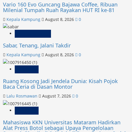
Team
Vario 160 Evo Guncang Bajawa Coffee, Ribuan
Borong
Milenial Tumpah Ruah Rayakan HUT RI ke-81
9
Kepala Kampung
August 8, 2026
0
Podium
di
Mandalika
Inspirasi Kampung
Racing
Sabar, Tenang, Jalani Takdir
Series
Ronde
Kepala Kampung
August 8, 2026
0
2,
Andi
Pendidikan
Gilang
Ruang Kosong Jadi Jendela Dunia: Kisah Pojok
Sumbang
Baca Ceria di Dasan Montor
4
Podium
Lalu Rosmawan
August 7, 2026
0
Pendidikan
Mahasiswa KKN Universitas Mataram Hadirkan
Alat Press Botol sebagai Upaya Pengelolaan