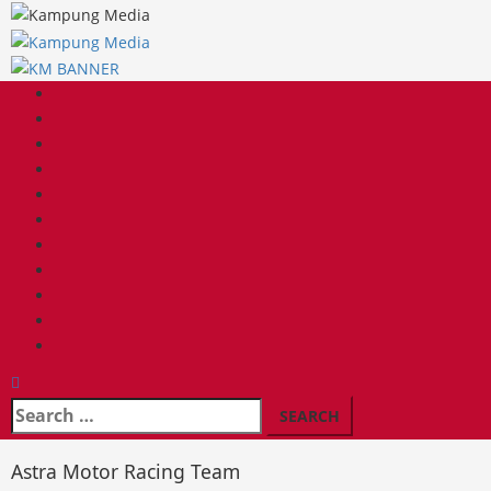
Skip
to
content
Primary
Menu
Search
for:
Astra Motor Racing Team