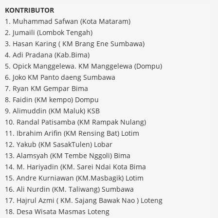
KONTRIBUTOR
1. Muhammad Safwan (Kota Mataram)
2. Jumaili (Lombok Tengah)
3. Hasan Karing ( KM Brang Ene Sumbawa)
4. Adi Pradana (Kab.Bima)
5. Opick Manggelewa. KM Manggelewa (Dompu)
6. Joko KM Panto daeng Sumbawa
7. Ryan KM Gempar Bima
8. Faidin (KM kempo) Dompu
9. Alimuddin (KM Maluk) KSB
10. Randal Patisamba (KM Rampak Nulang)
11. Ibrahim Arifin (KM Rensing Bat) Lotim
12. Yakub (KM SasakTulen) Lobar
13. Alamsyah (KM Tembe Nggoli) Bima
14. M. Hariyadin (KM. Sarei Ndai Kota Bima
15. Andre Kurniawan (KM.Masbagik) Lotim
16. Ali Nurdin (KM. Taliwang) Sumbawa
17. Hajrul Azmi ( KM. Sajang Bawak Nao ) Loteng
18. Desa Wisata Masmas Loteng