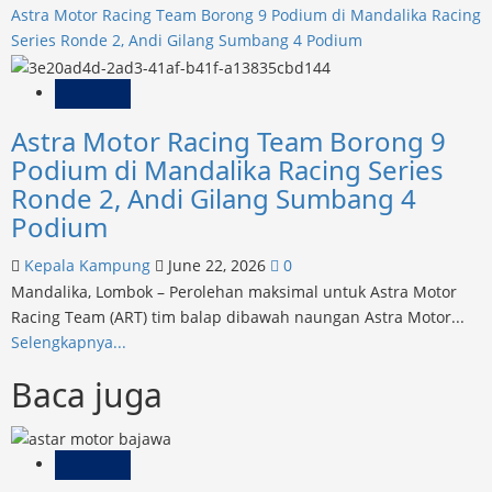
Astra Motor Racing Team Borong 9 Podium di Mandalika Racing
Series Ronde 2, Andi Gilang Sumbang 4 Podium
Otomotif
Astra Motor Racing Team Borong 9
Podium di Mandalika Racing Series
Ronde 2, Andi Gilang Sumbang 4
Podium
Kepala Kampung
June 22, 2026
0
Mandalika, Lombok – Perolehan maksimal untuk Astra Motor
Racing Team (ART) tim balap dibawah naungan Astra Motor...
Read
Selengkapnya...
more
Baca juga
about
Astra
Motor
Otomotif
Racing