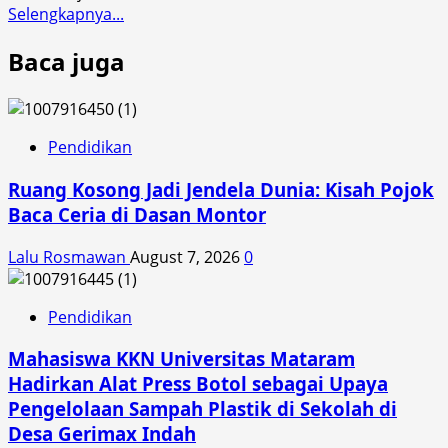
Read
Selengkapnya...
more
Baca juga
about
Astra
Motor
NTB
Gencar
Pendidikan
Lakukan
Ruang Kosong Jadi Jendela Dunia: Kisah Pojok
Sosialisasi
Lewat
Baca Ceria di Dasan Montor
KOMPAK
Lalu Rosmawan
August 7, 2026
0
Pendidikan
Mahasiswa KKN Universitas Mataram
Hadirkan Alat Press Botol sebagai Upaya
Pengelolaan Sampah Plastik di Sekolah di
Desa Gerimax Indah