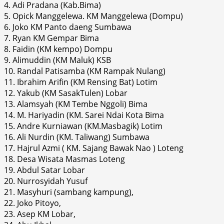
4. Adi Pradana (Kab.Bima)
5. Opick Manggelewa. KM Manggelewa (Dompu)
6. Joko KM Panto daeng Sumbawa
7. Ryan KM Gempar Bima
8. Faidin (KM kempo) Dompu
9. Alimuddin (KM Maluk) KSB
10. Randal Patisamba (KM Rampak Nulang)
11. Ibrahim Arifin (KM Rensing Bat) Lotim
12. Yakub (KM SasakTulen) Lobar
13. Alamsyah (KM Tembe Nggoli) Bima
14. M. Hariyadin (KM. Sarei Ndai Kota Bima
15. Andre Kurniawan (KM.Masbagik) Lotim
16. Ali Nurdin (KM. Taliwang) Sumbawa
17. Hajrul Azmi ( KM. Sajang Bawak Nao ) Loteng
18. Desa Wisata Masmas Loteng
19. Abdul Satar Lobar
20. Nurrosyidah Yusuf
21. Masyhuri (sambang kampung),
22. Joko Pitoyo,
23. Asep KM Lobar,