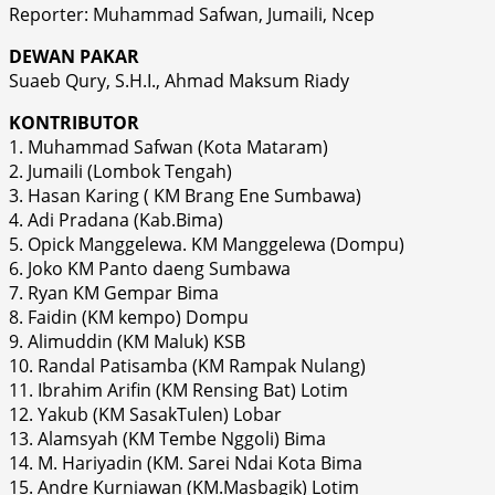
Reporter: Muhammad Safwan, Jumaili, Ncep
DEWAN PAKAR
Suaeb Qury, S.H.I., Ahmad Maksum Riady
KONTRIBUTOR
1. Muhammad Safwan (Kota Mataram)
2. Jumaili (Lombok Tengah)
3. Hasan Karing ( KM Brang Ene Sumbawa)
4. Adi Pradana (Kab.Bima)
5. Opick Manggelewa. KM Manggelewa (Dompu)
6. Joko KM Panto daeng Sumbawa
7. Ryan KM Gempar Bima
8. Faidin (KM kempo) Dompu
9. Alimuddin (KM Maluk) KSB
10. Randal Patisamba (KM Rampak Nulang)
11. Ibrahim Arifin (KM Rensing Bat) Lotim
12. Yakub (KM SasakTulen) Lobar
13. Alamsyah (KM Tembe Nggoli) Bima
14. M. Hariyadin (KM. Sarei Ndai Kota Bima
15. Andre Kurniawan (KM.Masbagik) Lotim