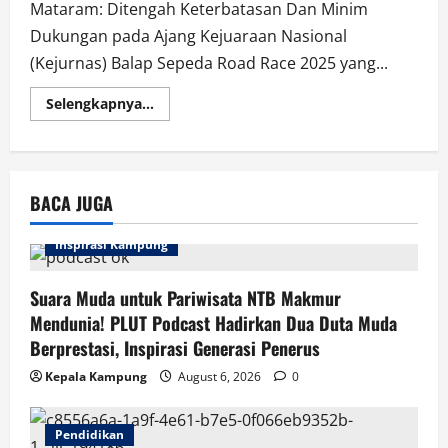
Mataram: Ditengah Keterbatasan Dan Minim
Dukungan pada Ajang Kejuaraan Nasional
(Kejurnas) Balap Sepeda Road Race 2025 yang...
Read
Selengkapnya...
more
about
Meski
Minim
Dukungan,
Atlet
BACA JUGA
Balap
Sepeda
NTB,
Sukses
Inspirasi Kampung
Dan
Berjaya
Pada
Suara Muda untuk Pariwisata NTB Makmur
Kejurnas
Road
Mendunia! PLUT Podcast Hadirkan Dua Duta Muda
Race
Bersepeda
Berprestasi, Inspirasi Generasi Penerus
2025
Di
Kepala Kampung
August 6, 2026
0
Banyuwangi.
Pendidikan