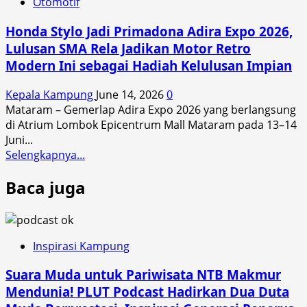
Otomotif
ke-
56
Honda Stylo Jadi Primadona Adira Expo 2026,
Astra
Lulusan SMA Rela Jadikan Motor Retro
Motor!
Modern Ini sebagai Hadiah Kelulusan Impian
SMKN
1
Kepala Kampung
June 14, 2026
0
Gunungsari
Mataram – Gemerlap Adira Expo 2026 yang berlangsung
Diguncang
di Atrium Lombok Epicentrum Mall Mataram pada 13–14
Edukasi
Juni...
Safety
Read
Selengkapnya...
Riding,
more
Servis
Baca juga
about
Murah
Honda
dan
Stylo
Banjir
Jadi
Promo
Primadona
Inspirasi Kampung
Motor
Adira
Honda
Suara Muda untuk Pariwisata NTB Makmur
Expo
2026,
Mendunia! PLUT Podcast Hadirkan Dua Duta
Lulusan