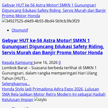
Gebyar HUT ke-56 Astra Motor! SMKN 1 Gunungsari
Diguncang Edukasi Safety Riding, Servis Murah dan Banjir
Promo Motor Honda
Otomotif
Gebyar HUT ke-56 Astra Motor! SMKN 1
Gunungsari Diguncang Edukasi Safety Riding,
Servis Murah dan Banjir Promo Motor Honda
Kepala Kampung
June 16, 2026
0
Lombok Barat – Suasana berbeda terlihat di SMKN 1
Gunungsari, dalam rangka memperingati Hari Ulang
Tahun (HUT)...
Read
Selengkapnya...
more
Honda Stylo Jadi Primadona Adira Expo 2026, Lulusan
about
SMA Rela Jadikan Motor Retro Modern Ini sebagai Hadiah
Gebyar
Kelulusan Impian
HUT