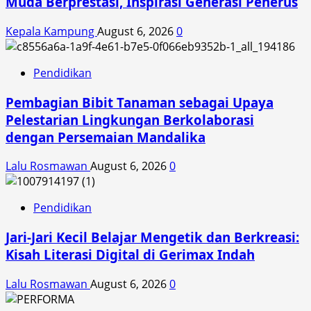
Muda Berprestasi, Inspirasi Generasi Penerus
SMA
Rela
Kepala Kampung
August 6, 2026
0
Jadikan
Motor
Pendidikan
Retro
Modern
Pembagian Bibit Tanaman sebagai Upaya
Ini
Pelestarian Lingkungan Berkolaborasi
sebagai
Hadiah
dengan Persemaian Mandalika
Kelulusan
Impian
Lalu Rosmawan
August 6, 2026
0
Pendidikan
Jari-Jari Kecil Belajar Mengetik dan Berkreasi:
Kisah Literasi Digital di Gerimax Indah
Lalu Rosmawan
August 6, 2026
0