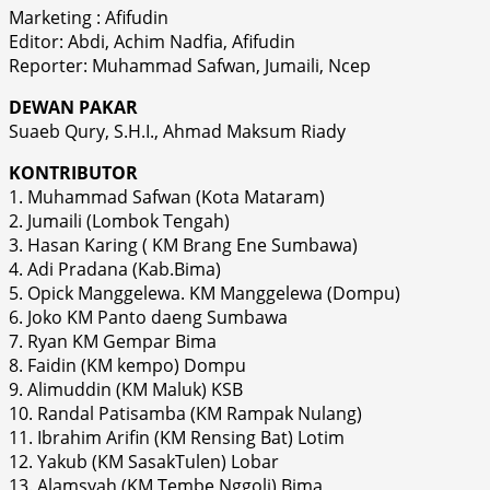
Marketing : Afifudin
Editor: Abdi, Achim Nadfia, Afifudin
Reporter: Muhammad Safwan, Jumaili, Ncep
DEWAN PAKAR
Suaeb Qury, S.H.I., Ahmad Maksum Riady
KONTRIBUTOR
1. Muhammad Safwan (Kota Mataram)
2. Jumaili (Lombok Tengah)
3. Hasan Karing ( KM Brang Ene Sumbawa)
4. Adi Pradana (Kab.Bima)
5. Opick Manggelewa. KM Manggelewa (Dompu)
6. Joko KM Panto daeng Sumbawa
7. Ryan KM Gempar Bima
8. Faidin (KM kempo) Dompu
9. Alimuddin (KM Maluk) KSB
10. Randal Patisamba (KM Rampak Nulang)
11. Ibrahim Arifin (KM Rensing Bat) Lotim
12. Yakub (KM SasakTulen) Lobar
13. Alamsyah (KM Tembe Nggoli) Bima