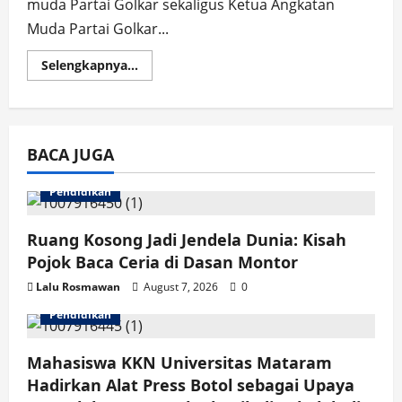
muda Partai Golkar sekaligus Ketua Angkatan
Muda Partai Golkar...
Read
Selengkapnya...
more
about
Belum
Nyatakan
Sikap,
Herianto
BACA JUGA
Justru
Jadi
Figur
Terkuat
Pendidikan
di
Pilkades
Bukit
Ruang Kosong Jadi Jendela Dunia: Kisah
Perigi
Pojok Baca Ceria di Dasan Montor
Lalu Rosmawan
August 7, 2026
0
Pendidikan
Mahasiswa KKN Universitas Mataram
Hadirkan Alat Press Botol sebagai Upaya