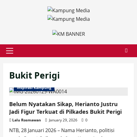
Skip
to
content
Primary
Menu
Bukit Perigi
Inspirasi Kampung
Belum Nyatakan Sikap, Herianto Justru
Jadi Figur Terkuat di Pilkades Bukit Perigi
Lalu Rosmawan
January 29, 2026
0
NTB, 28 Januari 2026 – Nama Herianto, politisi