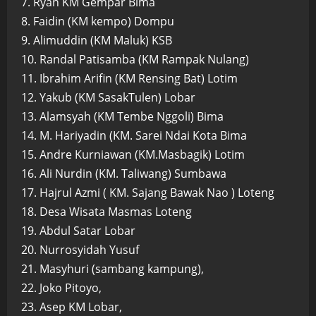
7. Ryan KM Gempar Bima
8. Faidin (KM kempo) Dompu
9. Alimuddin (KM Maluk) KSB
10. Randal Patisamba (KM Rampak Nulang)
11. Ibrahim Arifin (KM Rensing Bat) Lotim
12. Yakub (KM SasakTulen) Lobar
13. Alamsyah (KM Tembe Nggoli) Bima
14. M. Hariyadin (KM. Sarei Ndai Kota Bima
15. Andre Kurniawan (KM.Masbagik) Lotim
16. Ali Nurdin (KM. Taliwang) Sumbawa
17. Hajrul Azmi ( KM. Sajang Bawak Nao ) Loteng
18. Desa Wisata Masmas Loteng
19. Abdul Satar Lobar
20. Nurrosyidah Yusuf
21. Masyhuri (sambang kampung),
22. Joko Pitoyo,
23. Asep KM Lobar,