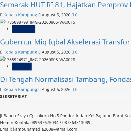
Musik
Semarak HUT RI 81, Hajatkan Pemprov
Kepala Kampung
August 5, 2026
0
Pendidikan
Gubernur Miq Iqbal Akselerasi Transfor
Kepala Kampung
August 5, 2026
0
Ekonomi
Di Tengah Normalisasi Tambang, Fonda
Kepala Kampung
August 5, 2026
0
SEKRETARIAT
Jl.Banda Sraya Gg.sakura No.5 Pondok Indah Kel.Pagutan Barat K
Nomor Kontak: 089637675034 / 087864813089
Email: kampungmedia2008@gmail.com