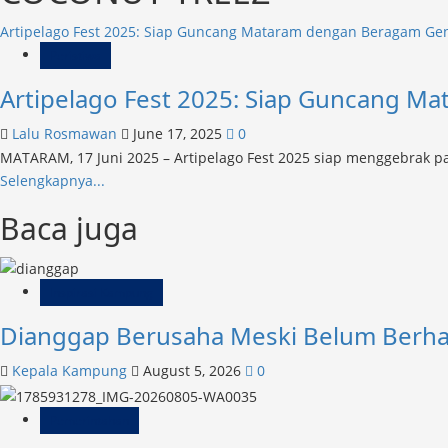
Artipelago Fest 2025: Siap Guncang Mataram dengan Beragam Ge
Peristiwa
Artipelago Fest 2025: Siap Guncang 
Lalu Rosmawan
June 17, 2025
0
MATARAM, 17 Juni 2025 – Artipelago Fest 2025 siap menggebrak p
Read
Selengkapnya...
more
Baca juga
about
Artipelago
Fest
Inspirasi Kampung
2025:
Siap
Dianggap Berusaha Meski Belum Berha
Guncang
Mataram
Kepala Kampung
August 5, 2026
0
dengan
Beragam
Pemerintahan
Genre