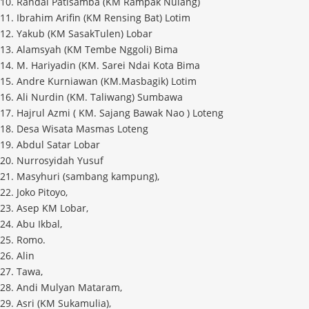
10. Randal Patisamba (KM Rampak Nulang)
11. Ibrahim Arifin (KM Rensing Bat) Lotim
12. Yakub (KM SasakTulen) Lobar
13. Alamsyah (KM Tembe Nggoli) Bima
14. M. Hariyadin (KM. Sarei Ndai Kota Bima
15. Andre Kurniawan (KM.Masbagik) Lotim
16. Ali Nurdin (KM. Taliwang) Sumbawa
17. Hajrul Azmi ( KM. Sajang Bawak Nao ) Loteng
18. Desa Wisata Masmas Loteng
19. Abdul Satar Lobar
20. Nurrosyidah Yusuf
21. Masyhuri (sambang kampung),
22. Joko Pitoyo,
23. Asep KM Lobar,
24. Abu Ikbal,
25. Romo.
26. Alin
27. Tawa,
28. Andi Mulyan Mataram,
29. Asri (KM Sukamulia),