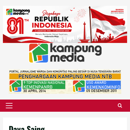
Skip
to
content
Primary
Menu
Daya Saing