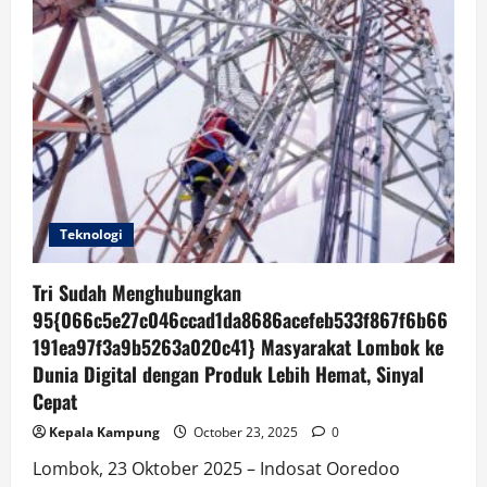
Teknologi
Tri Sudah Menghubungkan
95{066c5e27c046ccad1da8686acefeb533f867f6b66
191ea97f3a9b5263a020c41} Masyarakat Lombok ke
Dunia Digital dengan Produk Lebih Hemat, Sinyal
Cepat
Kepala Kampung
October 23, 2025
0
Lombok, 23 Oktober 2025 – Indosat Ooredoo