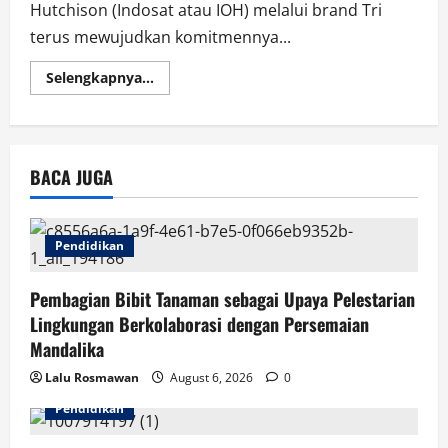
Hutchison (Indosat atau IOH) melalui brand Tri
terus mewujudkan komitmennya...
Read
Selengkapnya...
more
about
Tri
Sudah
Menghubungkan
95{066c5e27c046ccad1da8686acefeb533f86
BACA JUGA
Masyarakat
Lombok
ke
Dunia
Digital
dengan
Pendidikan
Produk
Lebih
Hemat,
Pembagian Bibit Tanaman sebagai Upaya Pelestarian
Sinyal
Cepat
Lingkungan Berkolaborasi dengan Persemaian
Mandalika
Lalu Rosmawan
August 6, 2026
0
Pendidikan