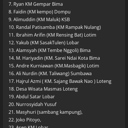
7. Ryan KM Gempar Bima
8. Faidin (KM kempo) Dompu
9. Alimuddin (KM Maluk) KSB
10. Randal Patisamba (KM Rampak Nulang)
11. Ibrahim Arifin (KM Rensing Bat) Lotim
12. Yakub (KM SasakTulen) Lobar
13. Alamsyah (KM Tembe Nggoli) Bima
14. M. Hariyadin (KM. Sarei Ndai Kota Bima
15. Andre Kurniawan (KM.Masbagik) Lotim
16. Ali Nurdin (KM. Taliwang) Sumbawa
17. Hajrul Azmi ( KM. Sajang Bawak Nao ) Loteng
18. Desa Wisata Masmas Loteng
19. Abdul Satar Lobar
20. Nurrosyidah Yusuf
21. Masyhuri (sambang kampung),
22. Joko Pitoyo,
23. Asep KM Lobar,