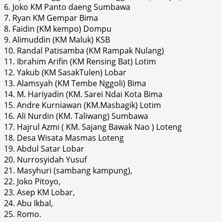
6. Joko KM Panto daeng Sumbawa
7. Ryan KM Gempar Bima
8. Faidin (KM kempo) Dompu
9. Alimuddin (KM Maluk) KSB
10. Randal Patisamba (KM Rampak Nulang)
11. Ibrahim Arifin (KM Rensing Bat) Lotim
12. Yakub (KM SasakTulen) Lobar
13. Alamsyah (KM Tembe Nggoli) Bima
14. M. Hariyadin (KM. Sarei Ndai Kota Bima
15. Andre Kurniawan (KM.Masbagik) Lotim
16. Ali Nurdin (KM. Taliwang) Sumbawa
17. Hajrul Azmi ( KM. Sajang Bawak Nao ) Loteng
18. Desa Wisata Masmas Loteng
19. Abdul Satar Lobar
20. Nurrosyidah Yusuf
21. Masyhuri (sambang kampung),
22. Joko Pitoyo,
23. Asep KM Lobar,
24. Abu Ikbal,
25. Romo.