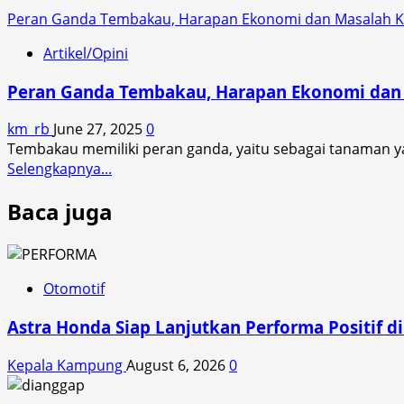
Peran Ganda Tembakau, Harapan Ekonomi dan Masalah 
Artikel/Opini
Peran Ganda Tembakau, Harapan Ekonomi dan
km_rb
June 27, 2025
0
Tembakau memiliki peran ganda, yaitu sebagai tanaman 
Read
Selengkapnya...
more
Baca juga
about
Peran
Ganda
Tembakau,
Harapan
Otomotif
Ekonomi
Astra Honda Siap Lanjutkan Performa Positif 
dan
Masalah
Kepala Kampung
August 6, 2026
0
Kesehatan