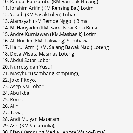
10. Randal Patisamba (KM Rampak Nulang)
11. Ibrahim Arifin (KM Rensing Bat) Lotim
12. Yakub (KM SasakTulen) Lobar
13. Alamsyah (KM Tembe Nggoli) Bima
14. M. Hariyadin (KM. Sarei Ndai Kota Bima
15. Andre Kurniawan (KM.Masbagik) Lotim
16. Ali Nurdin (KM. Taliwang) Sumbawa
17. Hajrul Azmi ( KM. Sajang Bawak Nao ) Loteng
18. Desa Wisata Masmas Loteng
19. Abdul Satar Lobar
20. Nurrosyidah Yusuf
21. Masyhuri (sambang kampung),
22. Joko Pitoyo,
23. Asep KM Lobar,
24. Abu Ikbal,
25. Romo.
26. Alin
27. Tawa,
28. Andi Mulyan Mataram,
29. Asri (KM Sukamulia),
30. Efan (Kampung Media Lengge Wawo-Bima)