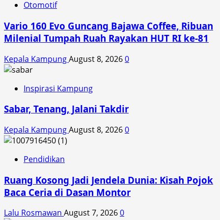
Keripik
Otomotif
Bayam
Vario 160 Evo Guncang Bajawa Coffee, Ribuan
Melalui
Program
Milenial Tumpah Ruah Rayakan HUT RI ke-81
Pembinaan
UMKM
Kepala Kampung
August 8, 2026
0
di
Lingkungan
Inspirasi Kampung
Sukaraja,
Ampenan
Sabar, Tenang, Jalani Takdir
Tengah
Kepala Kampung
August 8, 2026
0
Pendidikan
Ruang Kosong Jadi Jendela Dunia: Kisah Pojok
Baca Ceria di Dasan Montor
Lalu Rosmawan
August 7, 2026
0