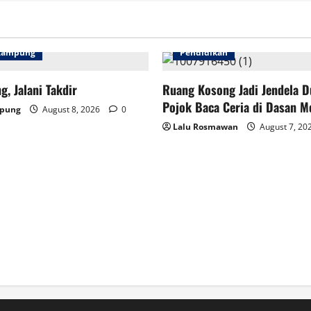
Petani
Aren
Lebih
Sejahtera
 Kampung
Pendidikan
g, Jalani Takdir
Ruang Kosong Jadi Jendela D
Pojok Baca Ceria di Dasan M
mpung
August 8, 2026
0
Lalu Rosmawan
August 7, 20