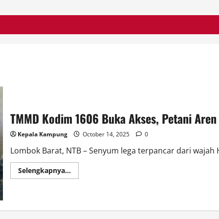
TMMD Kodim 1606 Buka Akses, Petani Aren 
Kepala Kampung
October 14, 2025
0
Lombok Barat, NTB – Senyum lega terpancar dari wajah H
Read
Selengkapnya...
more
about
TMMD
Kodim
1606
Buka
Akses,