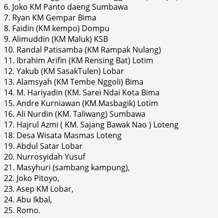
6. Joko KM Panto daeng Sumbawa
7. Ryan KM Gempar Bima
8. Faidin (KM kempo) Dompu
9. Alimuddin (KM Maluk) KSB
10. Randal Patisamba (KM Rampak Nulang)
11. Ibrahim Arifin (KM Rensing Bat) Lotim
12. Yakub (KM SasakTulen) Lobar
13. Alamsyah (KM Tembe Nggoli) Bima
14. M. Hariyadin (KM. Sarei Ndai Kota Bima
15. Andre Kurniawan (KM.Masbagik) Lotim
16. Ali Nurdin (KM. Taliwang) Sumbawa
17. Hajrul Azmi ( KM. Sajang Bawak Nao ) Loteng
18. Desa Wisata Masmas Loteng
19. Abdul Satar Lobar
20. Nurrosyidah Yusuf
21. Masyhuri (sambang kampung),
22. Joko Pitoyo,
23. Asep KM Lobar,
24. Abu Ikbal,
25. Romo.