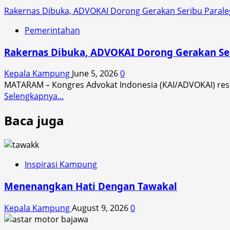
Rakernas Dibuka, ADVOKAI Dorong Gerakan Seribu Paraleg
Pemerintahan
Rakernas Dibuka, ADVOKAI Dorong Gerakan Ser
Kepala Kampung
June 5, 2026
0
MATARAM – Kongres Advokat Indonesia (KAI/ADVOKAI) resm
Read
Selengkapnya...
more
Baca juga
about
Rakernas
Dibuka,
ADVOKAI
Dorong
Inspirasi Kampung
Gerakan
Menenangkan Hati Dengan Tawakal
Seribu
Paralegal
Kepala Kampung
August 9, 2026
0
dari
NTB