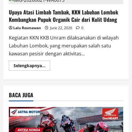
Upaya Atasi Limbah Tambak, KKN Labuhan Lombok
Kembangkan Pupuk Organik Cair dari Kulit Udang
Lalu Rosmawan
June 22, 2026
0
Kegiatan KKN KKB Unram dilaksanakan di wilayah
Labuhan Lombok, yang merupakan salah satu
kawasan pesisir dengan aktivitas...
Read
Selengkapnya...
more
about
Upaya
Atasi
Limbah
Tambak,
BACA JUGA
KKN
Labuhan
Lombok
Kembangkan
Pupuk
Organik
Cair
dari
Kulit
Udang