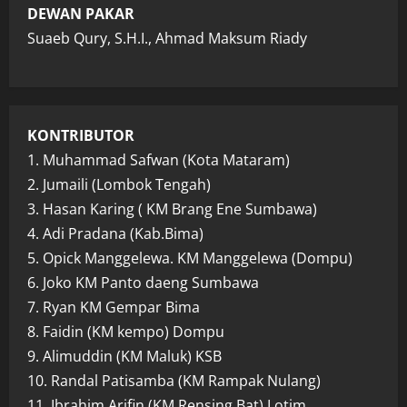
DEWAN PAKAR
Suaeb Qury, S.H.I., Ahmad Maksum Riady
KONTRIBUTOR
1. Muhammad Safwan (Kota Mataram)
2. Jumaili (Lombok Tengah)
3. Hasan Karing ( KM Brang Ene Sumbawa)
4. Adi Pradana (Kab.Bima)
5. Opick Manggelewa. KM Manggelewa (Dompu)
6. Joko KM Panto daeng Sumbawa
7. Ryan KM Gempar Bima
8. Faidin (KM kempo) Dompu
9. Alimuddin (KM Maluk) KSB
10. Randal Patisamba (KM Rampak Nulang)
11. Ibrahim Arifin (KM Rensing Bat) Lotim