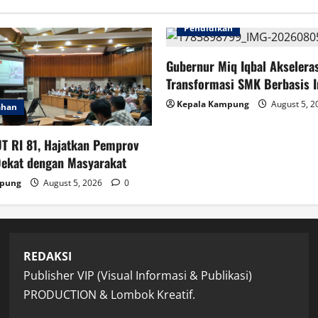
Pendidikan
Gubernur Miq Iqbal Akselera
Transformasi SMK Berbasis I
Kepala Kampung
August 5, 
ahan
T RI 81, Hajatkan Pemprov
Dekat dengan Masyarakat
mpung
August 5, 2026
0
REDAKSI
Publisher VIP (Visual Informasi & Publikasi)
PRODUCTION & Lombok Kreatif.