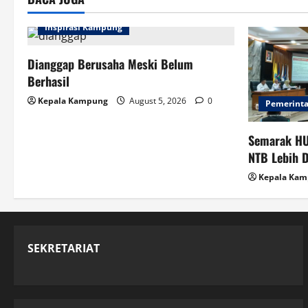
Barat
Gelar
Konseling
Inspirasi Kampung
Grup
Bagi
Warga
Binaan
Dianggap Berusaha Meski Belum
Residen
Berhasil
Rehab
Kepala Kampung
August 5, 2026
0
Pemerint
Semarak HU
NTB Lebih 
Kepala Ka
SEKRETARIAT