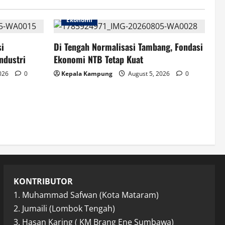
Ekonomi
si
Di Tengah Normalisasi Tambang, Fondasi
ndustri
Ekonomi NTB Tetap Kuat
2026
0
Kepala Kampung
August 5, 2026
0
KONTRIBUTOR
1. Muhammad Safwan (Kota Mataram)
2. Jumaili (Lombok Tengah)
3. Hasan Karing ( KM Brang Ene Sumbawa)