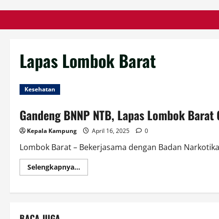
Lapas Lombok Barat
Kesehatan
Gandeng BNNP NTB, Lapas Lombok Barat G
Kepala Kampung
April 16, 2025
0
Lombok Barat – Bekerjasama dengan Badan Narkotika 
Read
Selengkapnya...
more
about
Gandeng
BNNP
NTB,
Lapas
Lombok
BACA JUGA