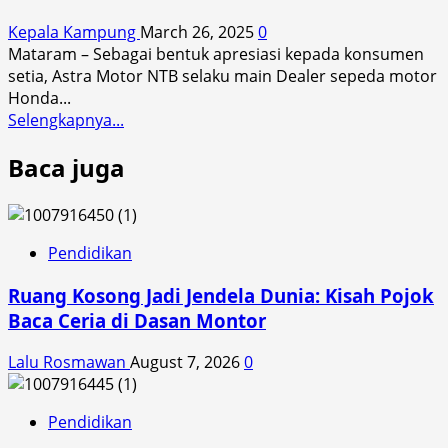
Loyalitas
Kepala Kampung
March 26, 2025
0
Honda
Mataram – Sebagai bentuk apresiasi kepada konsumen
Ngabuburit,
setia, Astra Motor NTB selaku main Dealer sepeda motor
Sekaligus
Honda...
Sosialisasi
Read
Selengkapnya...
Layanan
more
Honda
Baca juga
about
Care
Honda
dan
Gelar
Motorku
Ngabuburit
X
Seru
Pendidikan
&
Ruang Kosong Jadi Jendela Dunia: Kisah Pojok
Buka
Puasa
Baca Ceria di Dasan Montor
Bersama
Konsumen
Lalu Rosmawan
August 7, 2026
0
Loyal
Pengguna
Pendidikan
Aplikasi