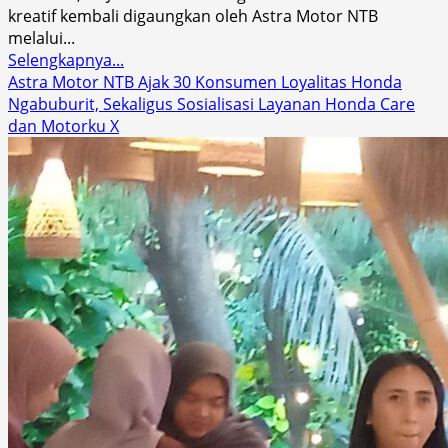
kreatif kembali digaungkan oleh Astra Motor NTB
melalui...
Read
Selengkapnya...
more
Astra Motor NTB Ajak 30 Konsumen Loyalitas Honda
about
Ngabuburit, Sekaligus Sosialisasi Layanan Honda Care
Scoopy
dan Motorku X
Velocreativity
Warnai
Kota
Mataram:
Rolling
City
&
Gathering
Komunitas
Scoopy
Penuh
Semangat