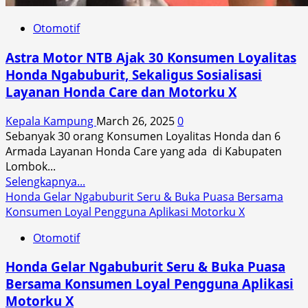
Otomotif
Astra Motor NTB Ajak 30 Konsumen Loyalitas
Honda Ngabuburit, Sekaligus Sosialisasi
Layanan Honda Care dan Motorku X
Kepala Kampung
March 26, 2025
0
Sebanyak 30 orang Konsumen Loyalitas Honda dan 6
Armada Layanan Honda Care yang ada di Kabupaten
Lombok...
Read
Selengkapnya...
more
Honda Gelar Ngabuburit Seru & Buka Puasa Bersama
about
Konsumen Loyal Pengguna Aplikasi Motorku X
Astra
Otomotif
Motor
NTB
Honda Gelar Ngabuburit Seru & Buka Puasa
Ajak
Bersama Konsumen Loyal Pengguna Aplikasi
30
Motorku X
Konsumen