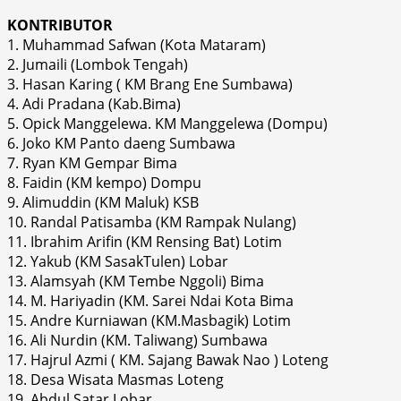
KONTRIBUTOR
1. Muhammad Safwan (Kota Mataram)
2. Jumaili (Lombok Tengah)
3. Hasan Karing ( KM Brang Ene Sumbawa)
4. Adi Pradana (Kab.Bima)
5. Opick Manggelewa. KM Manggelewa (Dompu)
6. Joko KM Panto daeng Sumbawa
7. Ryan KM Gempar Bima
8. Faidin (KM kempo) Dompu
9. Alimuddin (KM Maluk) KSB
10. Randal Patisamba (KM Rampak Nulang)
11. Ibrahim Arifin (KM Rensing Bat) Lotim
12. Yakub (KM SasakTulen) Lobar
13. Alamsyah (KM Tembe Nggoli) Bima
14. M. Hariyadin (KM. Sarei Ndai Kota Bima
15. Andre Kurniawan (KM.Masbagik) Lotim
16. Ali Nurdin (KM. Taliwang) Sumbawa
17. Hajrul Azmi ( KM. Sajang Bawak Nao ) Loteng
18. Desa Wisata Masmas Loteng
19. Abdul Satar Lobar