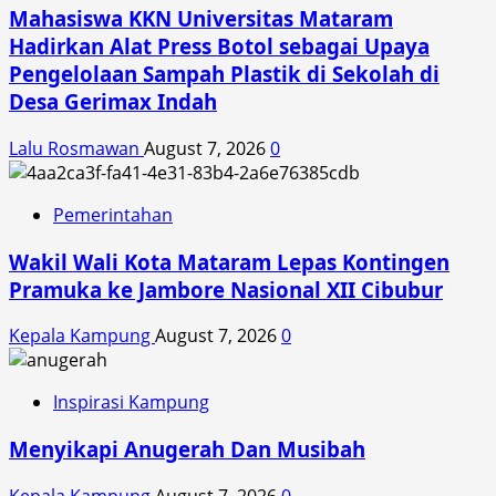
Motorku
Mahasiswa KKN Universitas Mataram
X
Hadirkan Alat Press Botol sebagai Upaya
Pengelolaan Sampah Plastik di Sekolah di
Desa Gerimax Indah
Lalu Rosmawan
August 7, 2026
0
Pemerintahan
Wakil Wali Kota Mataram Lepas Kontingen
Pramuka ke Jambore Nasional XII Cibubur
Kepala Kampung
August 7, 2026
0
Inspirasi Kampung
Menyikapi Anugerah Dan Musibah
Kepala Kampung
August 7, 2026
0