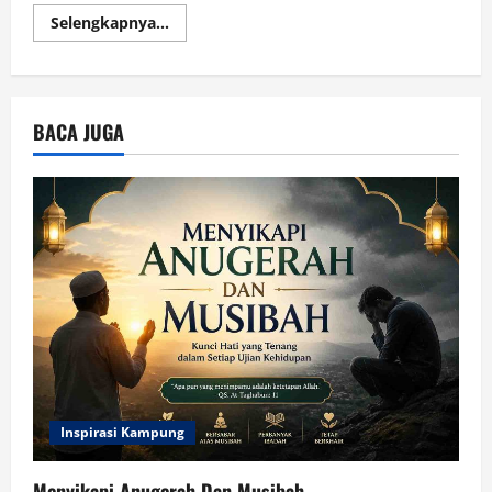
Read
Selengkapnya...
more
about
Astra
Motor
Racing
Team
BACA JUGA
Borong
9
Podium
di
Mandalika
Racing
Series
Ronde
2,
Andi
Gilang
Sumbang
4
Podium
Inspirasi Kampung
Menyikapi Anugerah Dan Musibah