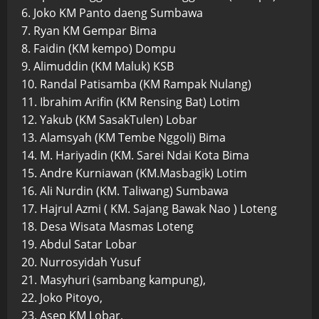
6. Joko KM Panto daeng Sumbawa
7. Ryan KM Gempar Bima
8. Faidin (KM kempo) Dompu
9. Alimuddin (KM Maluk) KSB
10. Randal Patisamba (KM Rampak Nulang)
11. Ibrahim Arifin (KM Rensing Bat) Lotim
12. Yakub (KM SasakTulen) Lobar
13. Alamsyah (KM Tembe Nggoli) Bima
14. M. Hariyadin (KM. Sarei Ndai Kota Bima
15. Andre Kurniawan (KM.Masbagik) Lotim
16. Ali Nurdin (KM. Taliwang) Sumbawa
17. Hajrul Azmi ( KM. Sajang Bawak Nao ) Loteng
18. Desa Wisata Masmas Loteng
19. Abdul Satar Lobar
20. Nurrosyidah Yusuf
21. Masyhuri (sambang kampung),
22. Joko Pitoyo,
23. Asep KM Lobar,