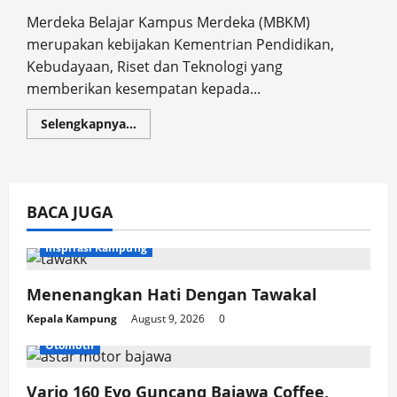
Merdeka Belajar Kampus Merdeka (MBKM)
merupakan kebijakan Kementrian Pendidikan,
Kebudayaan, Riset dan Teknologi yang
memberikan kesempatan kepada...
Read
Selengkapnya...
more
about
Peningkatan
Kapasitas
Peternak
Ayam
BACA JUGA
Kampung
di
Desa
Pejanggik
Inspirasi Kampung
Melalui
Program
Pembinaan
Menenangkan Hati Dengan Tawakal
Manajemen
Pembesaran
Kepala Kampung
August 9, 2026
0
Ayam
Kampung
Otomotif
Vario 160 Evo Guncang Bajawa Coffee,