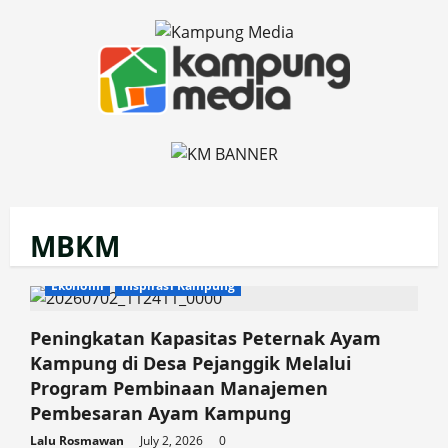
Skip
to
content
MBKM
Ekonomi
Inspirasi Kampung
Peningkatan Kapasitas Peternak Ayam
Kampung di Desa Pejanggik Melalui
Program Pembinaan Manajemen
Pembesaran Ayam Kampung
Lalu Rosmawan
July 2, 2026
0