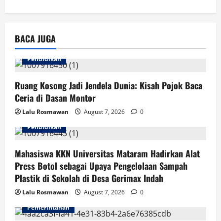
about
Beli
Ayla,
Pulang
Bawa
BACA JUGA
Gran
Max
Taft
Guy:
Pendidikan
Kisah
Iskandar,
Pemenang
Ruang Kosong Jadi Jendela Dunia: Kisah Pojok Baca
Program
Gebyar
Ceria di Dasan Montor
Merdeka
Daihatsu
Lalu Rosmawan
August 7, 2026
0
Pendidikan
Mahasiswa KKN Universitas Mataram Hadirkan Alat
Press Botol sebagai Upaya Pengelolaan Sampah
Plastik di Sekolah di Desa Gerimax Indah
Lalu Rosmawan
August 7, 2026
0
Pemerintahan