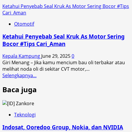
Ketahui Penyebab Seal Kruk As Motor Sering Bocor #Tips
Cari_Aman
Otomotif
Ketahui Penyebab Seal Kruk As Motor Sering
Bocor #Tips Cari_Aman
Kepala Kampung
June 29, 2025
0
Giri Menang – Jika kamu mencium bau oli terbakar atau
melihat noda oli di sekitar CVT motor,...
Read
Selengkapnya...
more
Baca juga
about
Ketahui
Penyebab
Seal
Kruk
Teknologi
As
Indosat, Ooredoo Group, Nokia, dan NVIDIA
Motor