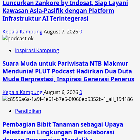
Sering
Luncurkan Zankore by Indosat, Siap Layani
Bocor
Kawasan Asia-Pasifik dengan Platform
#Tips
Infrastruktur AI Terintegerasi
Cari_Aman
Kepala Kampung
August 7, 2026
0
Inspirasi Kampung
Suara Muda untuk Pariwisata NTB Makmur
Mendunia! PLUT Podcast Hadirkan Dua Duta
Muda Berprestasi, Inspirasi Generasi Penerus
Kepala Kampung
August 6, 2026
0
Pendidikan
Pembagian Bibit Tanaman sebagai Upaya
Pelestarian Lingkungan Berkolaborasi
dengan Persemaian Mandalika