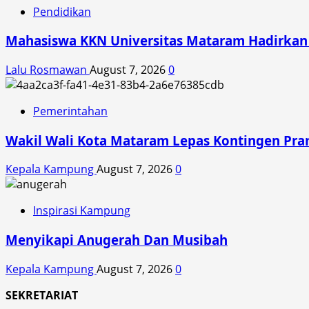
Dorong
Pendidikan
Akses
Pembiayaan
Mahasiswa KKN Universitas Mataram Hadirkan A
UMKM
di
Lalu Rosmawan
August 7, 2026
0
NTB
Pemerintahan
Wakil Wali Kota Mataram Lepas Kontingen Pra
Kepala Kampung
August 7, 2026
0
Inspirasi Kampung
Menyikapi Anugerah Dan Musibah
Kepala Kampung
August 7, 2026
0
SEKRETARIAT