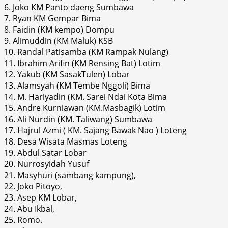
6. Joko KM Panto daeng Sumbawa
7. Ryan KM Gempar Bima
8. Faidin (KM kempo) Dompu
9. Alimuddin (KM Maluk) KSB
10. Randal Patisamba (KM Rampak Nulang)
11. Ibrahim Arifin (KM Rensing Bat) Lotim
12. Yakub (KM SasakTulen) Lobar
13. Alamsyah (KM Tembe Nggoli) Bima
14. M. Hariyadin (KM. Sarei Ndai Kota Bima
15. Andre Kurniawan (KM.Masbagik) Lotim
16. Ali Nurdin (KM. Taliwang) Sumbawa
17. Hajrul Azmi ( KM. Sajang Bawak Nao ) Loteng
18. Desa Wisata Masmas Loteng
19. Abdul Satar Lobar
20. Nurrosyidah Yusuf
21. Masyhuri (sambang kampung),
22. Joko Pitoyo,
23. Asep KM Lobar,
24. Abu Ikbal,
25. Romo.