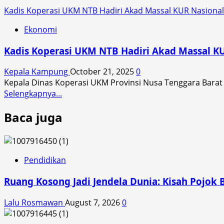
Kadis Koperasi UKM NTB Hadiri Akad Massal KUR Nasion
Ekonomi
Kadis Koperasi UKM NTB Hadiri Akad Massal 
Kepala Kampung
October 21, 2025
0
Kepala Dinas Koperasi UKM Provinsi Nusa Tenggara Barat 
Read
Selengkapnya...
more
Baca juga
about
Kadis
Koperasi
UKM
NTB
Pendidikan
Hadiri
Ruang Kosong Jadi Jendela Dunia: Kisah Pojok 
Akad
Massal
Lalu Rosmawan
August 7, 2026
0
KUR
Nasional: