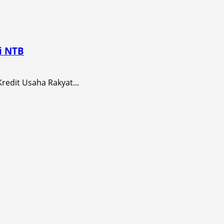
i NTB
edit Usaha Rakyat...