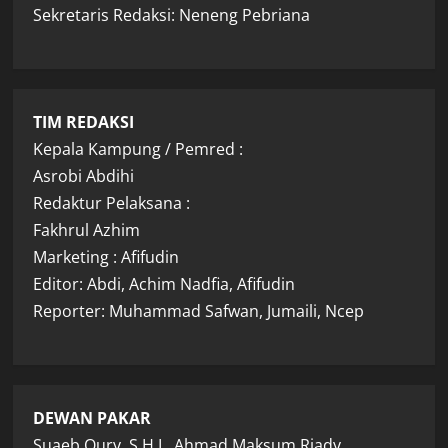
Sekretaris Redaksi: Neneng Pebriana
TIM REDAKSI
Kepala Kampung / Pemred :
Asrobi Abdihi
Redaktur Pelaksana :
Fakhrul Azhim
Marketing : Afifudin
Editor: Abdi, Achim Nadfia, Afifudin
Reporter: Muhammad Safwan, Jumaili, Ncep
DEWAN PAKAR
Suaeb Qury, S.H.I., Ahmad Maksum Riady