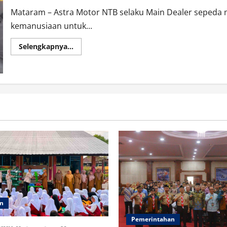
Mataram – Astra Motor NTB selaku Main Dealer sepeda
kemanusiaan untuk...
Read
Selengkapnya...
more
about
Honda
NTB
Peduli,
Bagikan
110
Paket
Servis
dan
110
Sembako
Gratis
untuk
Korban
Banjir
di
Kekalik
Jaya
an
Pemerintahan