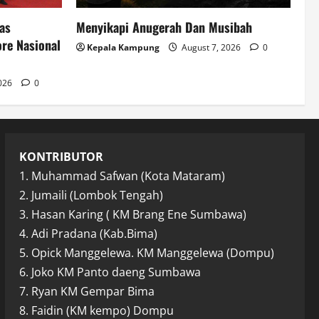
as
Menyikapi Anugerah Dan Musibah
re Nasional
Kepala Kampung
August 7, 2026
0
2026
0
KONTRIBUTOR
1. Muhammad Safwan (Kota Mataram)
2. Jumaili (Lombok Tengah)
3. Hasan Karing ( KM Brang Ene Sumbawa)
4. Adi Pradana (Kab.Bima)
5. Opick Manggelewa. KM Manggelewa (Dompu)
6. Joko KM Panto daeng Sumbawa
7. Ryan KM Gempar Bima
8. Faidin (KM kempo) Dompu