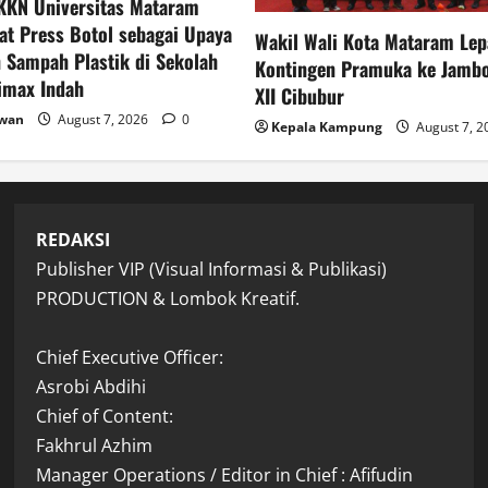
KKN Universitas Mataram
at Press Botol sebagai Upaya
Wakil Wali Kota Mataram Lep
 Sampah Plastik di Sekolah
Kontingen Pramuka ke Jambo
imax Indah
XII Cibubur
awan
August 7, 2026
0
Kepala Kampung
August 7, 
REDAKSI
Publisher VIP (Visual Informasi & Publikasi)
PRODUCTION & Lombok Kreatif.
Chief Executive Officer:
Asrobi Abdihi
Chief of Content:
Fakhrul Azhim
Manager Operations / Editor in Chief : Afifudin