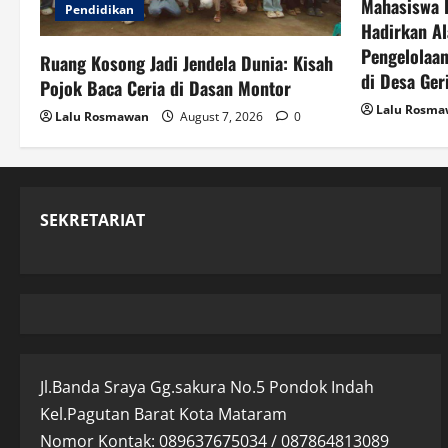
Mahasiswa 
Pendidikan
Hadirkan Al
Pengelolaan
Ruang Kosong Jadi Jendela Dunia: Kisah
di Desa Ger
Pojok Baca Ceria di Dasan Montor
Lalu Rosm
Lalu Rosmawan
August 7, 2026
0
SEKRETARIAT
Jl.Banda Sraya Gg.sakura No.5 Pondok Indah
Kel.Pagutan Barat Kota Mataram
Nomor Kontak: 089637675034 / 087864813089