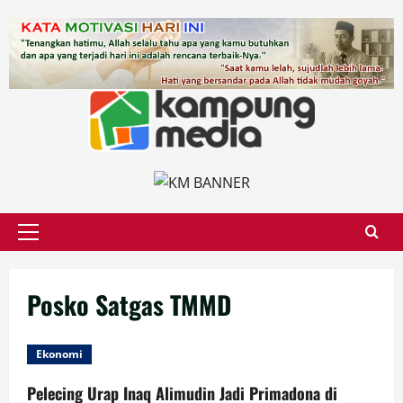
Skip
to
content
Primary
Menu
Posko Satgas TMMD
Ekonomi
Pelecing Urap Inaq Alimudin Jadi Primadona di