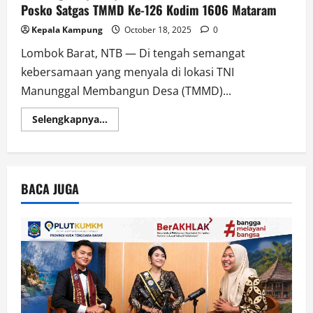
Posko Satgas TMMD Ke-126 Kodim 1606 Mataram
Kepala Kampung
October 18, 2025
0
Lombok Barat, NTB — Di tengah semangat
kebersamaan yang menyala di lokasi TNI
Manunggal Membangun Desa (TMMD)...
Read
Selengkapnya...
more
about
Pelecing
Urap
Inaq
Alimudin
BACA JUGA
Jadi
Primadona
di
Posko
Satgas
TMMD
Ke-
126
Kodim
1606
Mataram