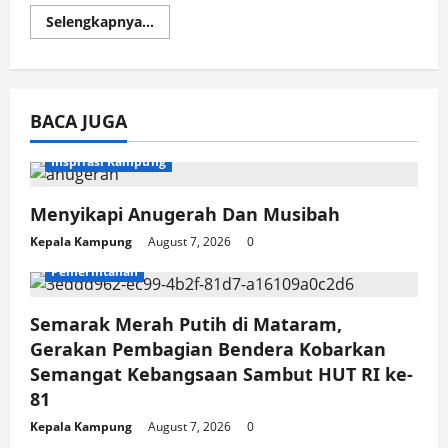
Read
Selengkapnya...
more
about
Honda
Stylo
160
Raih
BACA JUGA
Penghargaan
Retro
Terbaik
di
Inspirasi Kampung
kelas
High
Skutik
Menyikapi Anugerah Dan Musibah
Retro
Kepala Kampung
August 7, 2026
0
Pemerintahan
Semarak Merah Putih di Mataram,
Gerakan Pembagian Bendera Kobarkan
Semangat Kebangsaan Sambut HUT RI ke-
81
Kepala Kampung
August 7, 2026
0