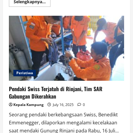
Read
Selengkapnya...
more
about
Basarnas
Perkuat
Peran
Masyarakat
Rinjani
Lewat
Dayamas
dan
Bimtek
SAR
Peristiwa
Pendaki Swiss Terjatuh di Rinjani, Tim SAR
Gabungan Dikerahkan
Kepala Kampung
July 16, 2025
0
Seorang pendaki berkebangsaan Swiss, Benedikt
Emmenegger, dilaporkan mengalami kecelakaan
saat mendaki Gunung Rinjani pada Rabu, 16 Juli...