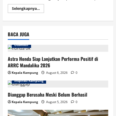
Read
Selengkapnya...
more
about
Pendaki
Swiss
Terjatuh
di
BACA JUGA
Rinjani,
Tim
SAR
Gabungan
Otomotif
Dikerahkan
Astra Honda Siap Lanjutkan Performa Positif di
ARRC Mandalika 2026
Kepala Kampung
August 6, 2026
0
Inspirasi Kampung
Dianggap Berusaha Meski Belum Berhasil
Kepala Kampung
August 5, 2026
0