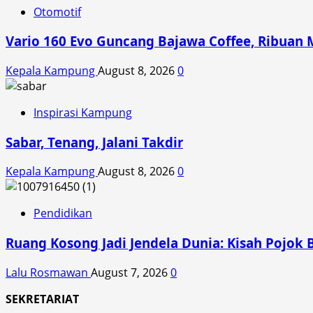
dan
Otomotif
Layak
Digunakan
Vario 160 Evo Guncang Bajawa Coffee, Ribuan 
di
Jalan
Kepala Kampung
August 8, 2026
0
Raya
Inspirasi Kampung
Sabar, Tenang, Jalani Takdir
Kepala Kampung
August 8, 2026
0
Pendidikan
Ruang Kosong Jadi Jendela Dunia: Kisah Pojok 
Lalu Rosmawan
August 7, 2026
0
SEKRETARIAT