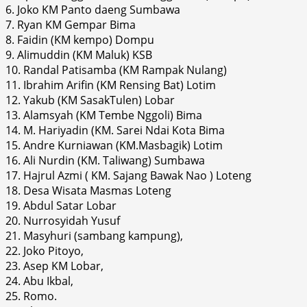
6. Joko KM Panto daeng Sumbawa
7. Ryan KM Gempar Bima
8. Faidin (KM kempo) Dompu
9. Alimuddin (KM Maluk) KSB
10. Randal Patisamba (KM Rampak Nulang)
11. Ibrahim Arifin (KM Rensing Bat) Lotim
12. Yakub (KM SasakTulen) Lobar
13. Alamsyah (KM Tembe Nggoli) Bima
14. M. Hariyadin (KM. Sarei Ndai Kota Bima
15. Andre Kurniawan (KM.Masbagik) Lotim
16. Ali Nurdin (KM. Taliwang) Sumbawa
17. Hajrul Azmi ( KM. Sajang Bawak Nao ) Loteng
18. Desa Wisata Masmas Loteng
19. Abdul Satar Lobar
20. Nurrosyidah Yusuf
21. Masyhuri (sambang kampung),
22. Joko Pitoyo,
23. Asep KM Lobar,
24. Abu Ikbal,
25. Romo.