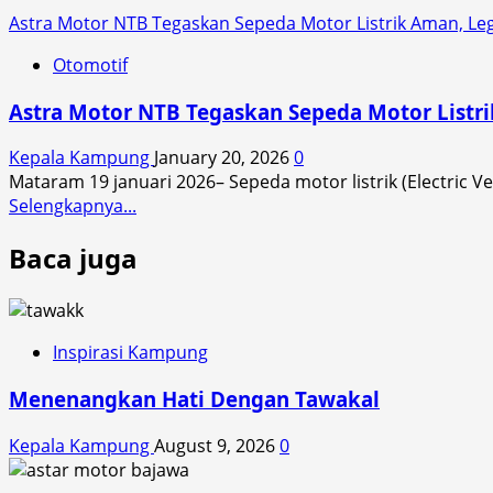
Astra Motor NTB Tegaskan Sepeda Motor Listrik Aman, Lega
Otomotif
Astra Motor NTB Tegaskan Sepeda Motor Listri
Kepala Kampung
January 20, 2026
0
Mataram 19 januari 2026– Sepeda motor listrik (Electric V
Read
Selengkapnya...
more
Baca juga
about
Astra
Motor
NTB
Tegaskan
Inspirasi Kampung
Sepeda
Menenangkan Hati Dengan Tawakal
Motor
Listrik
Kepala Kampung
August 9, 2026
0
Aman,
Legal,