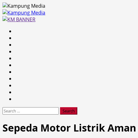
Skip
to
content
Primary
Menu
Search
for:
Sepeda Motor Listrik Aman