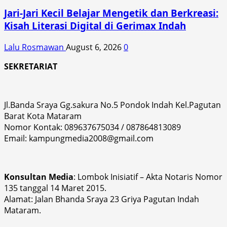
Jari-Jari Kecil Belajar Mengetik dan Berkreasi:
Kisah Literasi Digital di Gerimax Indah
Lalu Rosmawan
August 6, 2026
0
SEKRETARIAT
Jl.Banda Sraya Gg.sakura No.5 Pondok Indah Kel.Pagutan
Barat Kota Mataram
Nomor Kontak: 089637675034 / 087864813089
Email: kampungmedia2008@gmail.com
Konsultan Media
: Lombok Inisiatif – Akta Notaris Nomor
135 tanggal 14 Maret 2015.
Alamat: Jalan Bhanda Sraya 23 Griya Pagutan Indah
Mataram.