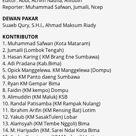
Editor: Abdi, Achim Nadfia, Afifudin
Reporter: Muhammad Safwan, Jumaili, Ncep
DEWAN PAKAR
Suaeb Qury, S.H.I., Ahmad Maksum Riady
KONTRIBUTOR
1. Muhammad Safwan (Kota Mataram)
2. Jumaili (Lombok Tengah)
3. Hasan Karing ( KM Brang Ene Sumbawa)
4. Adi Pradana (Kab.Bima)
5. Opick Manggelewa. KM Manggelewa (Dompu)
6. Joko KM Panto daeng Sumbawa
7. Ryan KM Gempar Bima
8. Faidin (KM kempo) Dompu
9. Alimuddin (KM Maluk) KSB
10. Randal Patisamba (KM Rampak Nulang)
11. Ibrahim Arifin (KM Rensing Bat) Lotim
12. Yakub (KM SasakTulen) Lobar
13. Alamsyah (KM Tembe Nggoli) Bima
14. M. Hariyadin (KM. Sarei Ndai Kota Bima