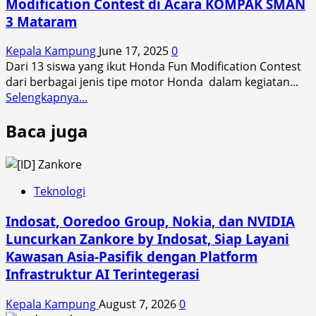
Modification Contest di Acara KOMPAK SMAN
3 Mataram
Kepala Kampung
June 17, 2025
0
Dari 13 siswa yang ikut Honda Fun Modification Contest
dari berbagai jenis tipe motor Honda dalam kegiatan...
Read
Selengkapnya...
more
Baca juga
about
Ini
Dia
Nama
Pemenang
Teknologi
Honda
Indosat, Ooredoo Group, Nokia, dan NVIDIA
Fun
Modification
Luncurkan Zankore by Indosat, Siap Layani
Contest
Kawasan Asia-Pasifik dengan Platform
di
Infrastruktur AI Terintegerasi
Acara
KOMPAK
Kepala Kampung
August 7, 2026
0
SMAN