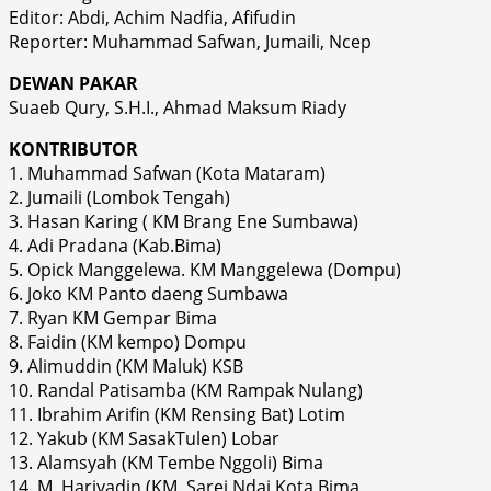
Editor: Abdi, Achim Nadfia, Afifudin
Reporter: Muhammad Safwan, Jumaili, Ncep
DEWAN PAKAR
Suaeb Qury, S.H.I., Ahmad Maksum Riady
KONTRIBUTOR
1. Muhammad Safwan (Kota Mataram)
2. Jumaili (Lombok Tengah)
3. Hasan Karing ( KM Brang Ene Sumbawa)
4. Adi Pradana (Kab.Bima)
5. Opick Manggelewa. KM Manggelewa (Dompu)
6. Joko KM Panto daeng Sumbawa
7. Ryan KM Gempar Bima
8. Faidin (KM kempo) Dompu
9. Alimuddin (KM Maluk) KSB
10. Randal Patisamba (KM Rampak Nulang)
11. Ibrahim Arifin (KM Rensing Bat) Lotim
12. Yakub (KM SasakTulen) Lobar
13. Alamsyah (KM Tembe Nggoli) Bima
14. M. Hariyadin (KM. Sarei Ndai Kota Bima