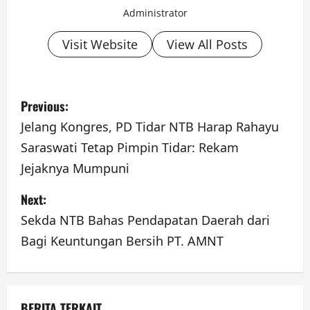
Administrator
Visit Website
View All Posts
P
Previous:
o
Jelang Kongres, PD Tidar NTB Harap Rahayu
Saraswati Tetap Pimpin Tidar: Rekam
s
Jejaknya Mumpuni
t
Next:
n
Sekda NTB Bahas Pendapatan Daerah dari
a
Bagi Keuntungan Bersih PT. AMNT
v
i
BERITA TERKAIT