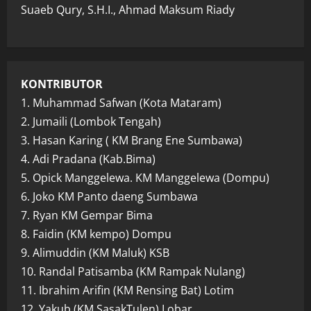
Suaeb Qury, S.H.I., Ahmad Maksum Riady
KONTRIBUTOR
1. Muhammad Safwan (Kota Mataram)
2. Jumaili (Lombok Tengah)
3. Hasan Karing ( KM Brang Ene Sumbawa)
4. Adi Pradana (Kab.Bima)
5. Opick Manggelewa. KM Manggelewa (Dompu)
6. Joko KM Panto daeng Sumbawa
7. Ryan KM Gempar Bima
8. Faidin (KM kempo) Dompu
9. Alimuddin (KM Maluk) KSB
10. Randal Patisamba (KM Rampak Nulang)
11. Ibrahim Arifin (KM Rensing Bat) Lotim
12. Yakub (KM SasakTulen) Lobar