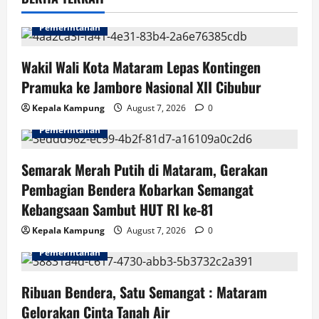
g
Pemerintahan
a
Wakil Wali Kota Mataram Lepas Kontingen
t
Pramuka ke Jambore Nasional XII Cibubur
i
Kepala Kampung
August 7, 2026
0
Pemerintahan
o
n
Semarak Merah Putih di Mataram, Gerakan
Pembagian Bendera Kobarkan Semangat
Kebangsaan Sambut HUT RI ke-81
Kepala Kampung
August 7, 2026
0
Pemerintahan
Ribuan Bendera, Satu Semangat : Mataram
Gelorakan Cinta Tanah Air