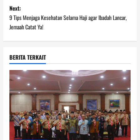
Next:
t
9 Tips Menjaga Kesehatan Selama Haji agar Ibadah Lancar,
n
Jemaah Catat Ya!
a
v
BERITA TERKAIT
i
g
a
t
i
o