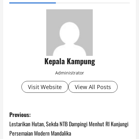
Kepala Kampung
Administrator
Visit Website
View All Posts
P
Previous:
o
Lestarikan Hutan, Sekda NTB Dampingi Menhut RI Kunjungi
Persemaian Modern Mandalika
s