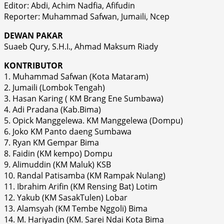
Editor: Abdi, Achim Nadfia, Afifudin
Reporter: Muhammad Safwan, Jumaili, Ncep
DEWAN PAKAR
Suaeb Qury, S.H.I., Ahmad Maksum Riady
KONTRIBUTOR
1. Muhammad Safwan (Kota Mataram)
2. Jumaili (Lombok Tengah)
3. Hasan Karing ( KM Brang Ene Sumbawa)
4. Adi Pradana (Kab.Bima)
5. Opick Manggelewa. KM Manggelewa (Dompu)
6. Joko KM Panto daeng Sumbawa
7. Ryan KM Gempar Bima
8. Faidin (KM kempo) Dompu
9. Alimuddin (KM Maluk) KSB
10. Randal Patisamba (KM Rampak Nulang)
11. Ibrahim Arifin (KM Rensing Bat) Lotim
12. Yakub (KM SasakTulen) Lobar
13. Alamsyah (KM Tembe Nggoli) Bima
14. M. Hariyadin (KM. Sarei Ndai Kota Bima