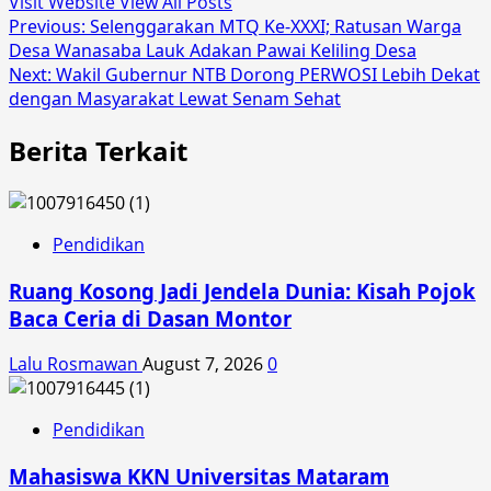
Visit Website
View All Posts
Post
Previous:
Selenggarakan MTQ Ke-XXXI; Ratusan Warga
Desa Wanasaba Lauk Adakan Pawai Keliling Desa
navigation
Next:
Wakil Gubernur NTB Dorong PERWOSI Lebih Dekat
dengan Masyarakat Lewat Senam Sehat
Berita Terkait
Pendidikan
Ruang Kosong Jadi Jendela Dunia: Kisah Pojok
Baca Ceria di Dasan Montor
Lalu Rosmawan
August 7, 2026
0
Pendidikan
Mahasiswa KKN Universitas Mataram