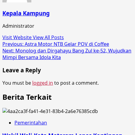
Kepala Kampung
Administrator
Visit Website
View All Posts
Post
Previous:
Astra Motor NTB Gelar POV di Coffee
Next:
Monolog dan Dirgahayu Bang Zul ke-52, Wujudkan
navigation
Mimpi Bersama Idola Kita
Leave a Reply
You must be
logged in
to post a comment.
Berita Terkait
Pemerintahan