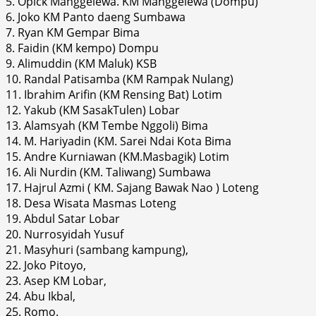
5. Opick Manggelewa. KM Manggelewa (Dompu)
6. Joko KM Panto daeng Sumbawa
7. Ryan KM Gempar Bima
8. Faidin (KM kempo) Dompu
9. Alimuddin (KM Maluk) KSB
10. Randal Patisamba (KM Rampak Nulang)
11. Ibrahim Arifin (KM Rensing Bat) Lotim
12. Yakub (KM SasakTulen) Lobar
13. Alamsyah (KM Tembe Nggoli) Bima
14. M. Hariyadin (KM. Sarei Ndai Kota Bima
15. Andre Kurniawan (KM.Masbagik) Lotim
16. Ali Nurdin (KM. Taliwang) Sumbawa
17. Hajrul Azmi ( KM. Sajang Bawak Nao ) Loteng
18. Desa Wisata Masmas Loteng
19. Abdul Satar Lobar
20. Nurrosyidah Yusuf
21. Masyhuri (sambang kampung),
22. Joko Pitoyo,
23. Asep KM Lobar,
24. Abu Ikbal,
25. Romo.