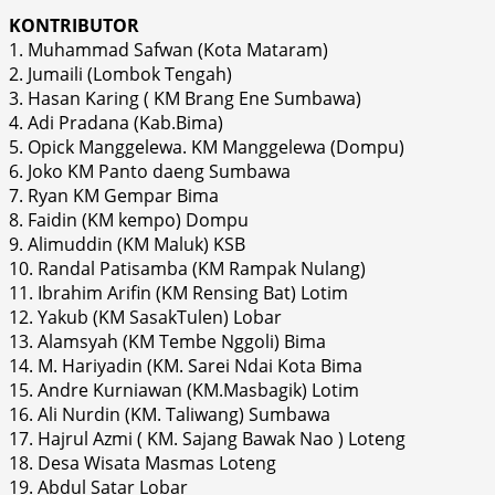
KONTRIBUTOR
1. Muhammad Safwan (Kota Mataram)
2. Jumaili (Lombok Tengah)
3. Hasan Karing ( KM Brang Ene Sumbawa)
4. Adi Pradana (Kab.Bima)
5. Opick Manggelewa. KM Manggelewa (Dompu)
6. Joko KM Panto daeng Sumbawa
7. Ryan KM Gempar Bima
8. Faidin (KM kempo) Dompu
9. Alimuddin (KM Maluk) KSB
10. Randal Patisamba (KM Rampak Nulang)
11. Ibrahim Arifin (KM Rensing Bat) Lotim
12. Yakub (KM SasakTulen) Lobar
13. Alamsyah (KM Tembe Nggoli) Bima
14. M. Hariyadin (KM. Sarei Ndai Kota Bima
15. Andre Kurniawan (KM.Masbagik) Lotim
16. Ali Nurdin (KM. Taliwang) Sumbawa
17. Hajrul Azmi ( KM. Sajang Bawak Nao ) Loteng
18. Desa Wisata Masmas Loteng
19. Abdul Satar Lobar