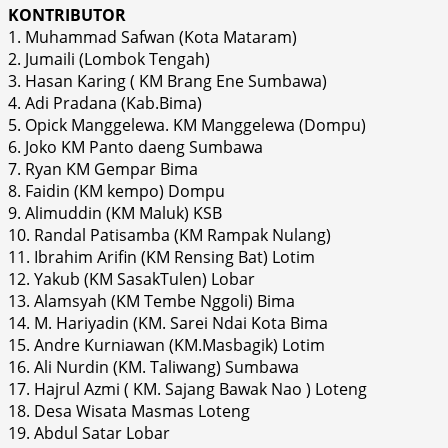
KONTRIBUTOR
1. Muhammad Safwan (Kota Mataram)
2. Jumaili (Lombok Tengah)
3. Hasan Karing ( KM Brang Ene Sumbawa)
4. Adi Pradana (Kab.Bima)
5. Opick Manggelewa. KM Manggelewa (Dompu)
6. Joko KM Panto daeng Sumbawa
7. Ryan KM Gempar Bima
8. Faidin (KM kempo) Dompu
9. Alimuddin (KM Maluk) KSB
10. Randal Patisamba (KM Rampak Nulang)
11. Ibrahim Arifin (KM Rensing Bat) Lotim
12. Yakub (KM SasakTulen) Lobar
13. Alamsyah (KM Tembe Nggoli) Bima
14. M. Hariyadin (KM. Sarei Ndai Kota Bima
15. Andre Kurniawan (KM.Masbagik) Lotim
16. Ali Nurdin (KM. Taliwang) Sumbawa
17. Hajrul Azmi ( KM. Sajang Bawak Nao ) Loteng
18. Desa Wisata Masmas Loteng
19. Abdul Satar Lobar