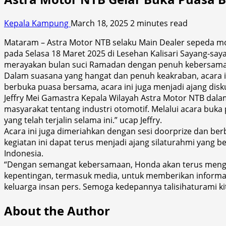
Kepala Kampung
March 18, 2025
2 minutes read
Mataram – Astra Motor NTB selaku Main Dealer sepeda mo
pada Selasa 18 Maret 2025 di Lesehan Kalisari Sayang-sa
merayakan bulan suci Ramadan dengan penuh kebersam
Dalam suasana yang hangat dan penuh keakraban, acara ini
berbuka puasa bersama, acara ini juga menjadi ajang dis
Jeffry Mei Gamastra Kepala Wilayah Astra Motor NTB da
masyarakat tentang industri otomotif. Melalui acara buk
yang telah terjalin selama ini.” ucap Jeffry.
Acara ini juga dimeriahkan dengan sesi doorprize dan be
kegiatan ini dapat terus menjadi ajang silaturahmi yang 
Indonesia.
“Dengan semangat kebersamaan, Honda akan terus mengha
kepentingan, termasuk media, untuk memberikan informasi
keluarga insan pers. Semoga kedepannya talisihaturami kit
About the Author